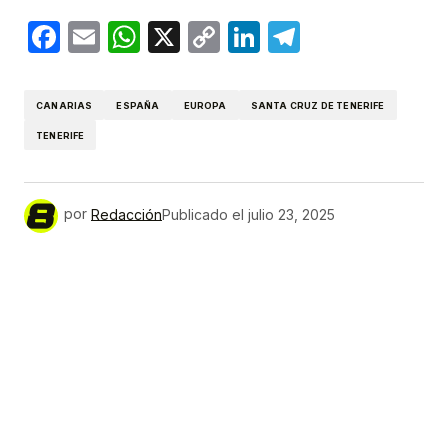
Facebook
Email
WhatsApp
X
Copy
LinkedIn
Telegram
Link
CANARIAS
ESPAÑA
EUROPA
SANTA CRUZ DE TENERIFE
TENERIFE
por
Redacción
Publicado el
julio 23, 2025