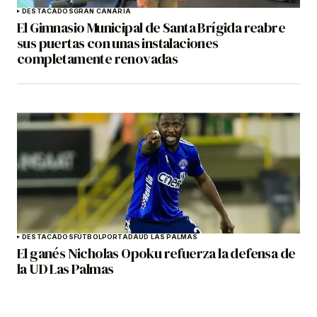
DESTACADOS
GRAN CANARIA
El Gimnasio Municipal de Santa Brígida reabre
sus puertas con unas instalaciones
completamente renovadas
DESTACADOS
FÚTBOL
PORTADA
UD LAS PALMAS
El ganés Nicholas Opoku refuerza la defensa de
la UD Las Palmas