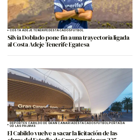
COSTA ADEJE TENERIFE
DESTACADOS
FÚTBOL
Silvia Doblado pone fin a una trayectoria ligada
al Costa Adeje Tenerife Egatesa
DEPORTES CABILDO DE GRAN CANARIA
DESTACADOS
FÚTBOL
PORTADA
UD LAS PALMAS
El Cabildo vuelve a sacar la licitación de las