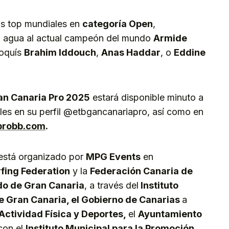
os top mundiales en
categoría Open
,
el agua al actual campeón del mundo
Armide
roquís
Brahim Iddouch
,
Anas Haddar
, o
Eddine
an Canaria Pro 2025
estará disponible minuto a
ales en su perfil @etbgancanariapro, así como en
probb.com
.
 está organizado por
MPG Events
en
fing Federation
y la
Federación Canaria de
do de Gran Canaria
, a través del
Instituto
e Gran Canaria, el Gobierno de Canarias
a
Actividad Física y Deportes,
el
Ayuntamiento
on el
Instituto Municipal para la Promoción