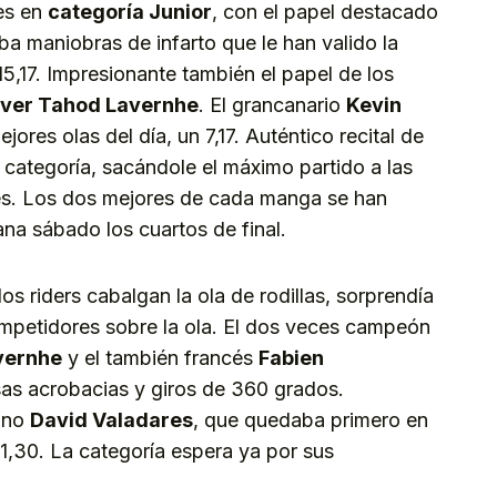
es en
categoría Junior
, con el papel destacado
ba maniobras de infarto que le han valido la
5,17. Impresionante también el papel de los
iver Tahod Lavernhe
. El grancanario
Kevin
ores olas del día, un 7,17. Auténtico recital de
categoría, sacándole el máximo partido a las
es. Los dos mejores de cada manga se han
na sábado los cuartos de final.
 los riders cabalgan la ola de rodillas, sorprendía
competidores sobre la ola. El dos veces campeón
vernhe
y el también francés
Fabien
s acrobacias y giros de 360 grados.
lano
David Valadares
, que quedaba primero en
,30. La categoría espera ya por sus