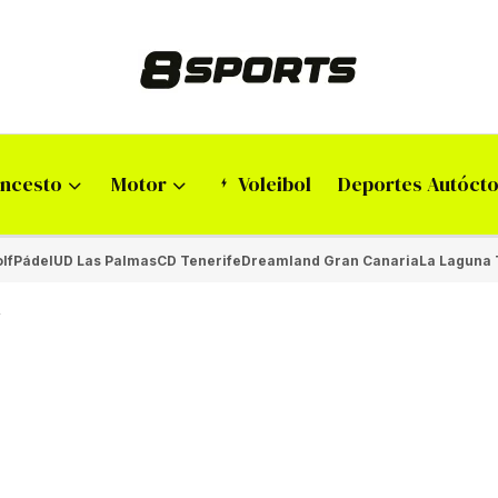
ncesto
Motor
Voleibol
Deportes Autóct
lf
Pádel
UD Las Palmas
CD Tenerife
Dreamland Gran Canaria
La Laguna 
r