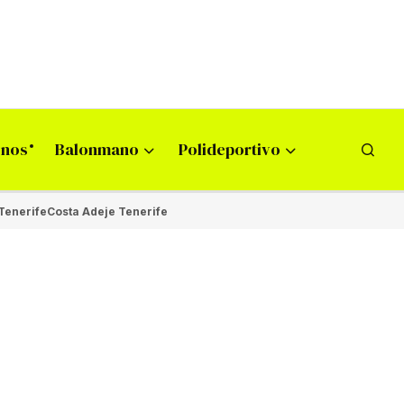
onos
Balonmano
Polideportivo
Tenerife
Costa Adeje Tenerife