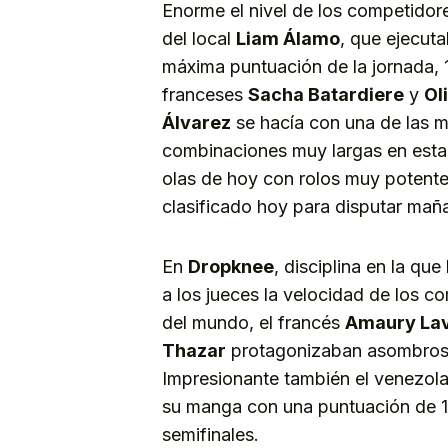
Enorme el nivel de los competidor
del local
Liam Álamo
, que ejecuta
máxima puntuación de la jornada, 1
franceses
Sacha Batardiere
y
Ol
Álvarez
se hacía con una de las mej
combinaciones muy largas en esta 
olas de hoy con rolos muy potent
clasificado hoy para disputar maña
En
Dropknee
, disciplina en la que
a los jueces la velocidad de los 
del mundo, el francés
Amaury La
Thazar
protagonizaban asombrosa
Impresionante también el venezo
su manga con una puntuación de 11
semifinales.