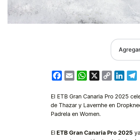
Agrega
Facebook
Email
WhatsApp
X
Copy
Lin
Link
El ETB Gran Canaria Pro 2025 cele
de Thazar y Lavernhe en Dropknee
Padrela en Women.
El
ETB Gran Canaria Pro
2025
ya