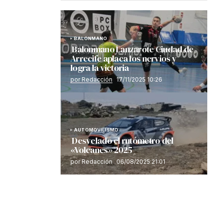
BALONMANO
Balonmano Lanzarote Ciudad de
Arrecife aplaca los nervios y
logra la victoria
por Redacción
17/11/2025 10:26
AUTOMOVILISMO
Desvelado el rutómetro del
«Volcanes» 2025
por Redacción
06/08/2025 21:01