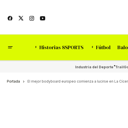
Historias 8SPORTS
Fútbol
Balo
Industria del Deporte
Trail
Go
Portada
El mejor bodyboard europeo comienza a lucirse en La Cíce