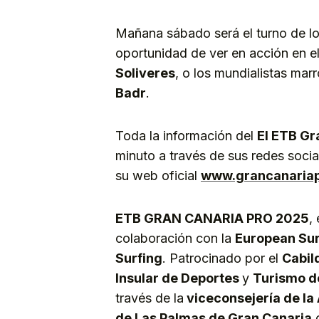
Mañana sábado será el turno de l
oportunidad de ver en acción en 
Soliveres
, o los mundialistas mar
Badr
.
Toda la información del
El ETB Gr
minuto a través de sus redes soci
su web oficial
www.grancanaria
ETB GRAN CANARIA PRO 2025
,
colaboración con la
European Sur
Surfing
. Patrocinado por el
Cabil
Insular de Deportes
y
Turismo d
través de la
viceconsejería de la 
de Las Palmas de Gran Canaria
c