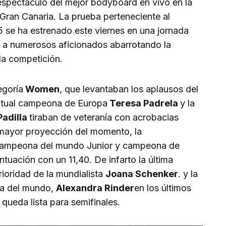
spectáculo del mejor bodyboard en vivo en la
 Gran Canaria. La prueba perteneciente al
se ha estrenado este viernes en una jornada
a a numerosos aficionados abarrotando la
la competición.
egoría
Women
, que levantaban los aplausos del
ctual campeona de Europa
Teresa Padrela
y la
Padilla
tiraban de veteranía con acrobacias
 mayor proyección del momento, la
campeona del mundo Junior y campeona de
tuación con un 11,40. De infarto la última
ioridad de la mundialista
Joana Schenker
. y la
na del mundo,
Alexandra Rinder
en los últimos
queda lista para semifinales.