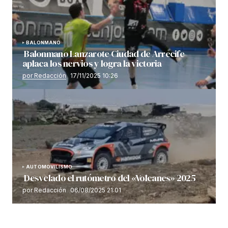
BALONMANO
Balonmano Lanzarote Ciudad de Arrecife
aplaca los nervios y logra la victoria
por Redacción
17/11/2025 10:26
AUTOMOVILISMO
Desvelado el rutómetro del «Volcanes» 2025
por Redacción
06/08/2025 21:01