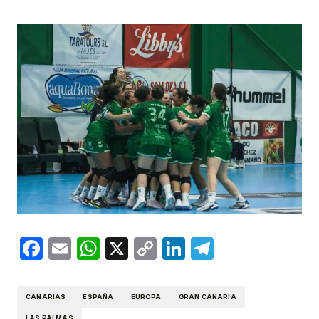
Facebook
Email
WhatsApp
X
Copy
LinkedIn
Telegram
Link
CANARIAS
ESPAÑA
EUROPA
GRAN CANARIA
LAS PALMAS