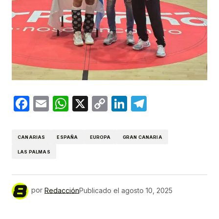
Facebook
Email
WhatsApp
X
Copy
LinkedIn
Telegram
Link
CANARIAS
ESPAÑA
EUROPA
GRAN CANARIA
LAS PALMAS
por
Redacción
Publicado el
agosto 10, 2025