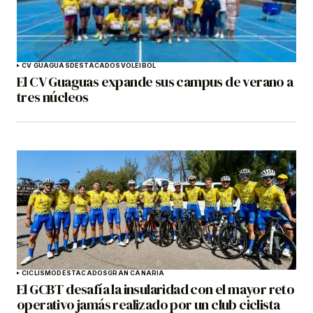
CV GUAGUAS
DESTACADOS
VOLEIBOL
El CV Guaguas expande sus campus de verano a
tres núcleos
CICLISMO
DESTACADOS
GRAN CANARIA
El GCBT desafía la insularidad con el mayor reto
operativo jamás realizado por un club ciclista