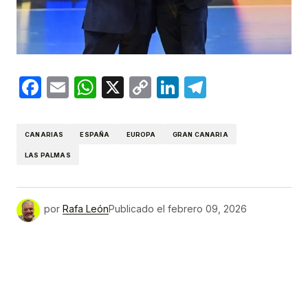
Facebook
Email
WhatsApp
X
Copy
LinkedIn
Telegram
Link
CANARIAS
ESPAÑA
EUROPA
GRAN CANARIA
LAS PALMAS
por
Rafa León
Publicado el
febrero 09, 2026