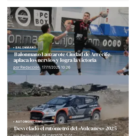
BALONMANO
Balonmano Lanzarote Ciudad de Arrecife
aplaca los nervios y logra la victoria
por Redacción
17/11/2025 10:26
AUTOMOVILISMO
Desvelado el rutómetro del «Volcanes» 2025
por Redacción
06/08/2025 21:01