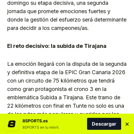
domingo su etapa decisiva, una segunda
jornada que promete emociones fuertes y
donde la gestión del esfuerzo será determinante
para decidir a los campeones/as.
El reto decisivo: la subida de Tirajana
La emoción llegará con la disputa de la segunda
y definitiva etapa de la EPIC Gran Canaria 2026
con un circuito de 75 kilómetros que tendrá
como gran protagonista el crono 3 en la
emblemática Subida a Tirajana. Este tramo de
22 kilómetros con final en Tunte no solo es una
de las rutas más populares y queridas por los
8SPORTS.es
ciclistas en Gran Canaria, sino que se alza como
×
Descargar
8SPORTS en tu móvil.
el juez de paz decisivo para el título,