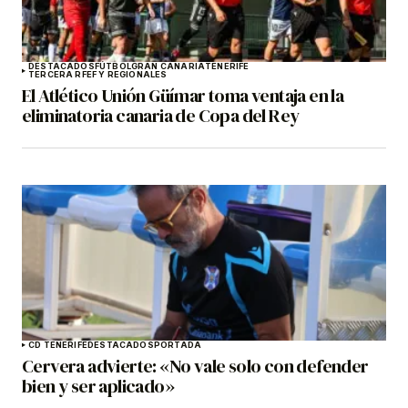
DESTACADOS
FÚTBOL
GRAN CANARIA
TENERIFE
TERCERA RFEF Y REGIONALES
El Atlético Unión Güímar toma ventaja en la
eliminatoria canaria de Copa del Rey
CD TENERIFE
DESTACADOS
PORTADA
Cervera advierte: «No vale solo con defender
bien y ser aplicado»