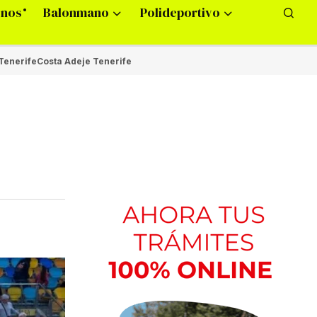
onos
Balonmano
Polideportivo
Tenerife
Costa Adeje Tenerife