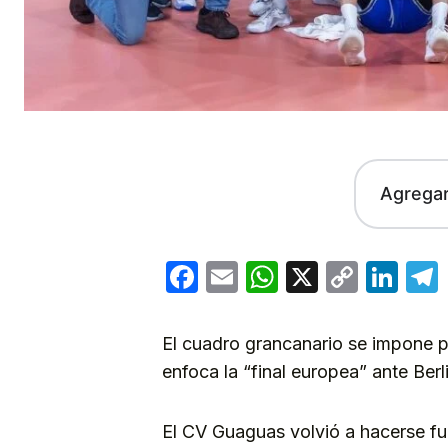
Agrega
Facebook
Email
WhatsApp
X
Copy
Lin
Link
El cuadro grancanario se impone po
enfoca la “final europea” ante Berl
El CV Guaguas volvió a hacerse fu