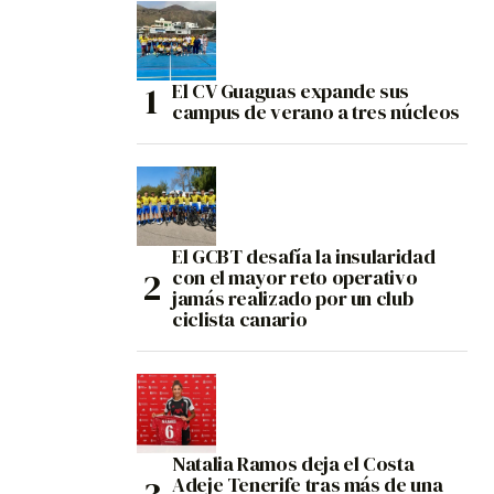
El CV Guaguas expande sus
campus de verano a tres núcleos
El GCBT desafía la insularidad
con el mayor reto operativo
jamás realizado por un club
ciclista canario
Natalia Ramos deja el Costa
Adeje Tenerife tras más de una