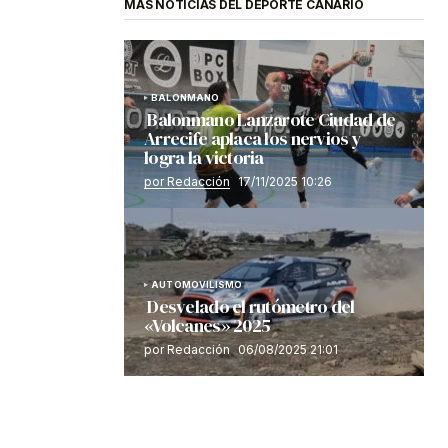
MÁS NOTICIAS DEL DEPORTE CANARIO
BALONMANO
Balonmano Lanzarote Ciudad de
Arrecife aplaca los nervios y
logra la victoria
por Redacción
17/11/2025 10:26
AUTOMOVILISMO
Desvelado el rutómetro del
«Volcanes» 2025
por Redacción
06/08/2025 21:01