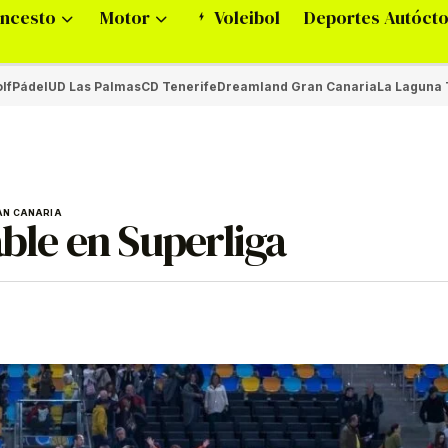
ncesto
Motor
Voleibol
Deportes Autóct
lf
Pádel
UD Las Palmas
CD Tenerife
Dreamland Gran Canaria
La Laguna 
AN CANARIA
able en Superliga