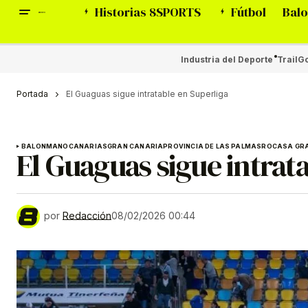
Historias 8SPORTS
Fútbol
Balo
Industria del Deporte
Trail
Go
Portada
El Guaguas sigue intratable en Superliga
BALONMANO
CANARIAS
GRAN CANARIA
PROVINCIA DE LAS PALMAS
ROCASA GR
El Guaguas sigue intrat
por
Redacción
08/02/2026 00:44