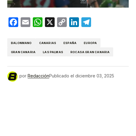
Facebook
Email
WhatsApp
X
Copy
LinkedIn
Telegram
Link
BALONMANO
CANARIAS
ESPAÑA
EUROPA
GRAN CANARIA
LAS PALMAS
ROCASA GRAN CANARIA
por
Redacción
Publicado el
diciembre 03, 2025