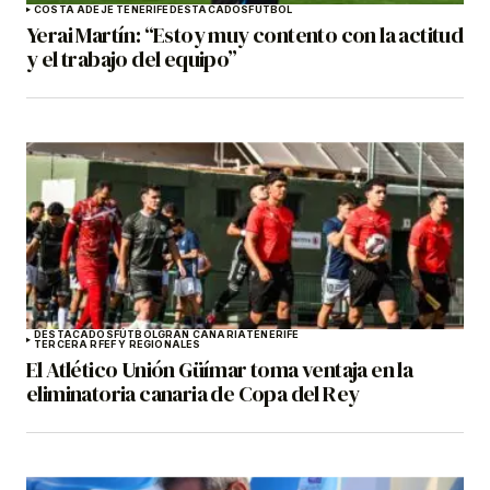
COSTA ADEJE TENERIFE
DESTACADOS
FÚTBOL
Yerai Martín: “Estoy muy contento con la actitud
y el trabajo del equipo”
DESTACADOS
FÚTBOL
GRAN CANARIA
TENERIFE
TERCERA RFEF Y REGIONALES
El Atlético Unión Güímar toma ventaja en la
eliminatoria canaria de Copa del Rey