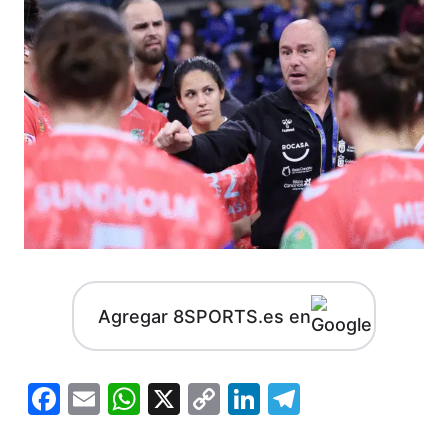
Agregar 8SPORTS.es en
Facebook
Email
WhatsApp
X
Copy
LinkedIn
Telegram
Link