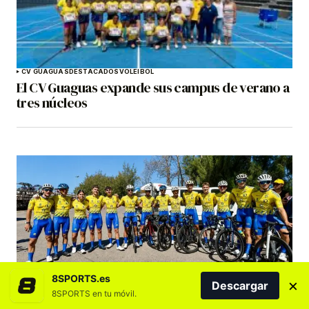
CV GUAGUAS
DESTACADOS
VOLEIBOL
El CV Guaguas expande sus campus de verano a
tres núcleos
8SPORTS.es
CICLISMO
DESTACADOS
GRAN CANARIA
×
Descargar
El GCBT desafía la insularidad con el mayor reto
8SPORTS en tu móvil.
operativo jamás realizado por un club ciclista