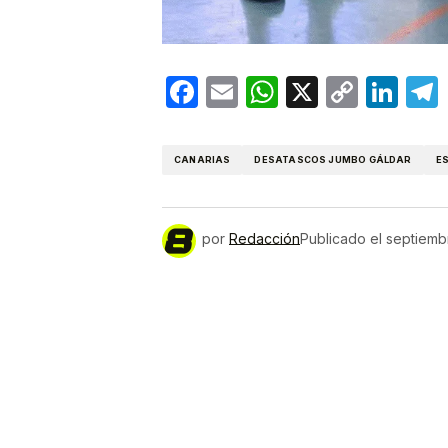
Facebook
Email
WhatsApp
X
Copy
Lin
Link
CANARIAS
DESATASCOS JUMBO GÁLDAR
E
por
Redacción
Publicado el
septiemb