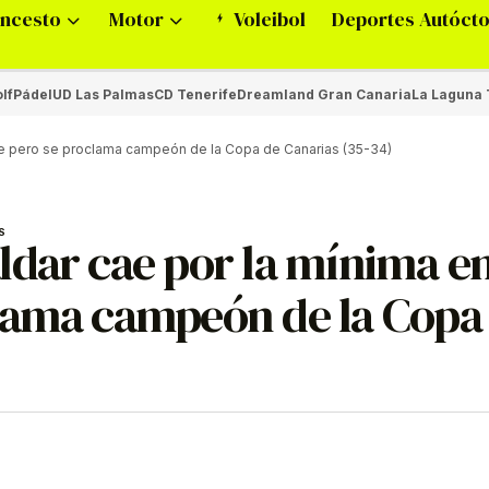
ncesto
Motor
Voleibol
Deportes Autóct
lf
Pádel
UD Las Palmas
CD Tenerife
Dreamland Gran Canaria
La Laguna 
te pero se proclama campeón de la Copa de Canarias (35-34)
S
ldar cae por la mínima e
lama campeón de la Copa