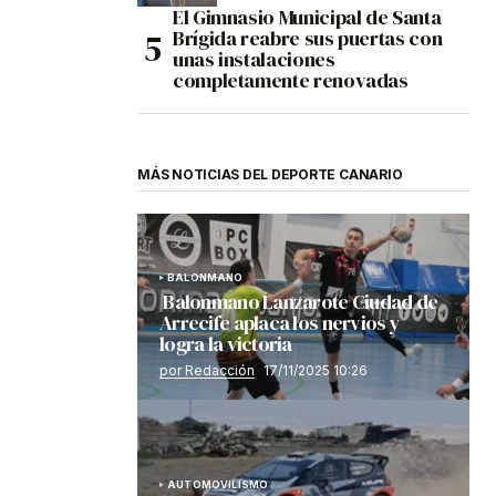
El Gimnasio Municipal de Santa
Brígida reabre sus puertas con
unas instalaciones
completamente renovadas
MÁS NOTICIAS DEL DEPORTE CANARIO
BALONMANO
Balonmano Lanzarote Ciudad de
Arrecife aplaca los nervios y
logra la victoria
por Redacción
17/11/2025 10:26
AUTOMOVILISMO