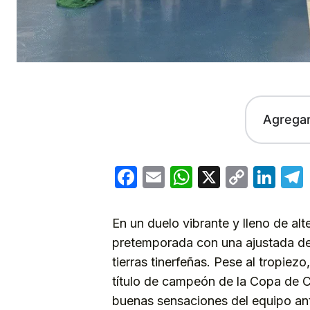
Agrega
Facebook
Email
WhatsApp
X
Copy
Lin
Link
En un duelo vibrante y lleno de al
pretemporada con una ajustada de
tierras tinerfeñas. Pese al tropiez
título de campeón de la Copa de Ca
buenas sensaciones del equipo ante