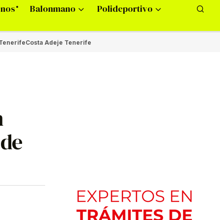
onos
Balonmano
Polideportivo
Tenerife
Costa Adeje Tenerife
n
 de