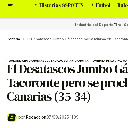
Historias 8SPORTS
Fútbol
Balo
Industria del Deporte
Trail
Go
Portada
El Desatascos Jumbo Gáldar cae por la mínima en Tacoron
BALONMANO
CANARIAS
DESTACADOS
GRAN CANARIA
PROVINCIA DE LAS PALMA
El Desatascos Jumbo Gá
Tacoronte pero se proc
Canarias (35-34)
por
Redacción
07/09/2025 11:39