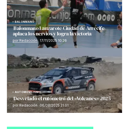
BALONMANO
Balonmano Lanzarote Ciudad de Arrecife
aplaca los nervios y logra la victoria
por Redacción
17/11/2025 10:26
AUTOMOVILISMO
Desvelado el rutómetro del «Volcanes» 2025
por Redacción
06/08/2025 21:01