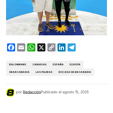
Facebook
Email
WhatsApp
X
Copy
LinkedIn
Telegram
Link
BALONMANO
CANARIAS
ESPAÑA
EUROPA
GRAN CANARIA
LAS PALMAS
ROCASA GRAN CANARIA
por
Redacción
Publicado el
agosto 15, 2025