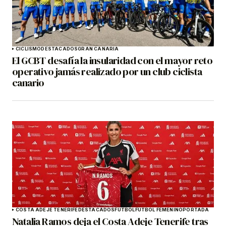
CICLISMO
DESTACADOS
GRAN CANARIA
El GCBT desafía la insularidad con el mayor reto
operativo jamás realizado por un club ciclista
canario
COSTA ADEJE TENERIFE
DESTACADOS
FÚTBOL
FÚTBOL FEMENINO
PORTADA
Natalia Ramos deja el Costa Adeje Tenerife tras