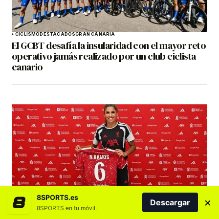
CICLISMO
DESTACADOS
GRAN CANARIA
El GCBT desafía la insularidad con el mayor reto
operativo jamás realizado por un club ciclista
canario
COSTA ADEJE TENERIFE
DESTACADOS
FÚTBOL
FÚTBOL FEMENINO
PORTADA
8SPORTS.es
Natalia Ramos deja el Costa Adeje Tenerife tras
×
Descargar
8SPORTS en tu móvil.
más de una década y jugará en Inglaterra con el