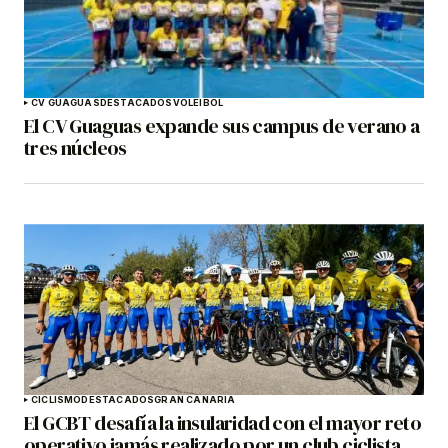
CV GUAGUAS
DESTACADOS
VOLEIBOL
El CV Guaguas expande sus campus de verano a
tres núcleos
CICLISMO
DESTACADOS
GRAN CANARIA
El GCBT desafía la insularidad con el mayor reto
operativo jamás realizado por un club ciclista