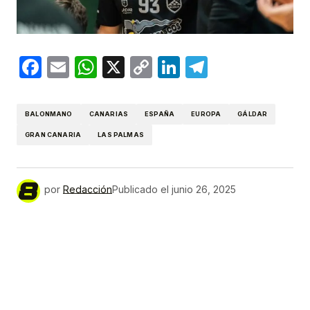
Facebook
Email
WhatsApp
X
Copy
LinkedIn
Telegram
Link
BALONMANO
CANARIAS
ESPAÑA
EUROPA
GÁLDAR
GRAN CANARIA
LAS PALMAS
por
Redacción
Publicado el
junio 26, 2025