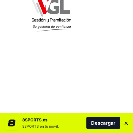
8SPORTS.es
×
Descargar
8SPORTS en tu móvil.