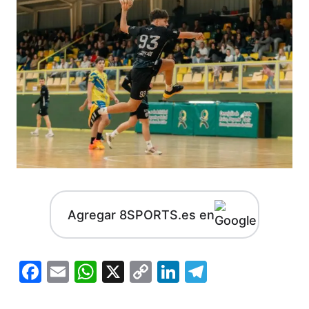
Agregar 8SPORTS.es en
Facebook
Email
WhatsApp
X
Copy
LinkedIn
Telegram
Link