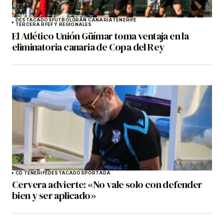
DESTACADOS
FÚTBOL
GRAN CANARIA
TENERIFE
TERCERA RFEF Y REGIONALES
El Atlético Unión Güímar toma ventaja en la
eliminatoria canaria de Copa del Rey
CD TENERIFE
DESTACADOS
PORTADA
Cervera advierte: «No vale solo con defender
bien y ser aplicado»