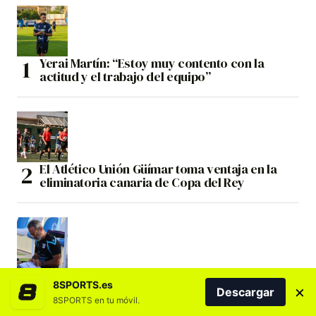
Yerai Martín: “Estoy muy contento con la
actitud y el trabajo del equipo”
El Atlético Unión Güímar toma ventaja en la
eliminatoria canaria de Copa del Rey
Cervera advierte: «No vale solo con defender
8SPORTS.es
bien y ser aplicado»
×
Descargar
8SPORTS en tu móvil.