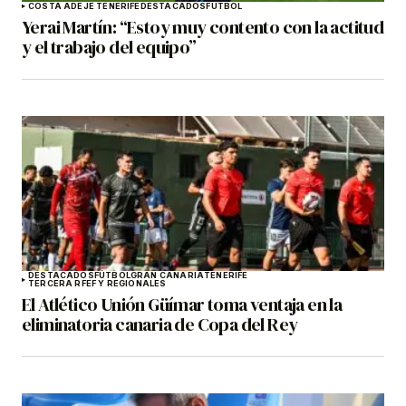
COSTA ADEJE TENERIFE
DESTACADOS
FÚTBOL
Yerai Martín: “Estoy muy contento con la actitud
y el trabajo del equipo”
DESTACADOS
FÚTBOL
GRAN CANARIA
TENERIFE
TERCERA RFEF Y REGIONALES
El Atlético Unión Güímar toma ventaja en la
eliminatoria canaria de Copa del Rey