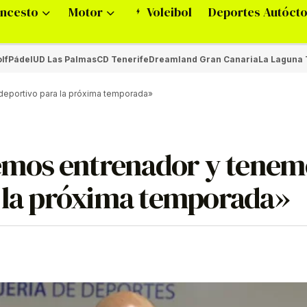
ncesto
Motor
Voleibol
Deportes Autóct
lf
Pádel
UD Las Palmas
CD Tenerife
Dreamland Gran Canaria
La Laguna 
deportivo para la próxima temporada»
emos entrenador y tenem
a la próxima temporada»