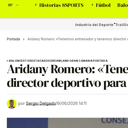
Historias 8SPORTS
Fútbol
Balo
Industria del Deporte
Trail
Go
Portada
Aridany Romero: «Tenemos entrenador y tenemos director 
BALONCESTO
DESTACADOS
DREAMLAND GRAN CANARIA
PORTADA
Aridany Romero: «Ten
director deportivo par
por
Sergio Delgado
19/06/2026 14:11