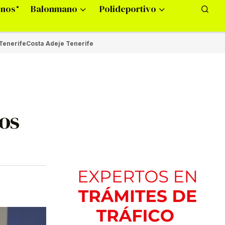
onos
Balonmano
Polideportivo
Tenerife
Costa Adeje Tenerife
os