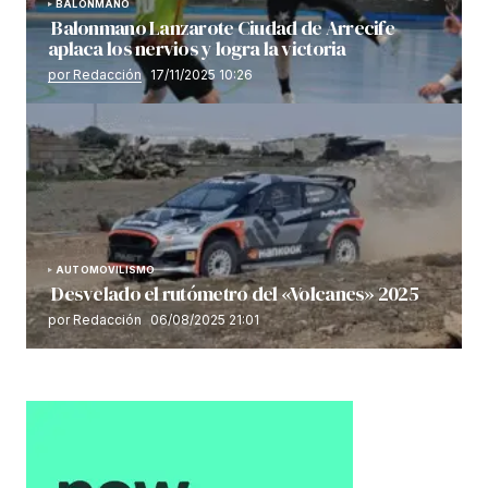
BALONMANO
Balonmano Lanzarote Ciudad de Arrecife
aplaca los nervios y logra la victoria
por Redacción
17/11/2025 10:26
AUTOMOVILISMO
Desvelado el rutómetro del «Volcanes» 2025
por Redacción
06/08/2025 21:01