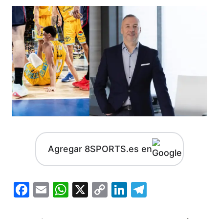
Agregar 8SPORTS.es en
Facebook
Email
WhatsApp
X
Copy
LinkedIn
Telegram
Link