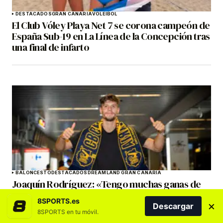
DESTACADOS
GRAN CANARIA
VOLEIBOL
El Club Vóley Playa Net 7 se corona campeón de
España Sub-19 en La Línea de la Concepción tras
una final de infarto
BALONCESTO
DESTACADOS
DREAMLAND GRAN CANARIA
Joaquín Rodríguez: «Tengo muchas ganas de
afrontar este reto tan importante»
8SPORTS.es
×
Descargar
8SPORTS en tu móvil.