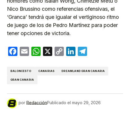
hombres como Isaiah Wong, Chimezie Metu o
Nico Brussino como referencias ofensivas, el
‘Granca’ tendrá que igualar el vertiginoso ritmo
de juego de los de Pedro Martínez para poder
tener opciones de victoria.
Facebook
Email
WhatsApp
X
Copy
LinkedIn
Telegram
Link
BALONCESTO
CANARIAS
DREAMLAND GRAN CANARIA
GRAN CANARIA
por
Redacción
Publicado el
mayo 29, 2026