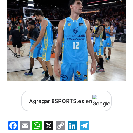
Agregar 8SPORTS.es en
Facebook
Email
WhatsApp
X
Copy
LinkedIn
Telegram