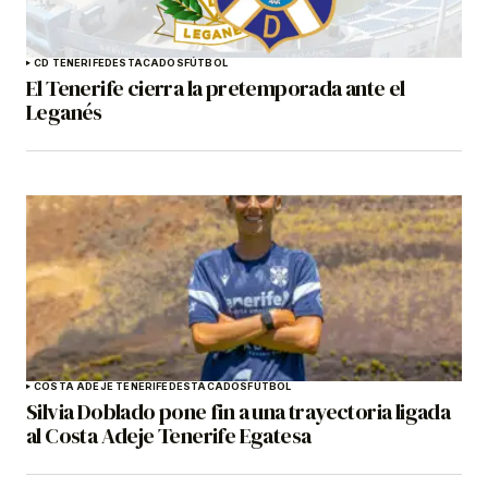
CD TENERIFE
DESTACADOS
FÚTBOL
El Tenerife cierra la pretemporada ante el
Leganés
COSTA ADEJE TENERIFE
DESTACADOS
FÚTBOL
Silvia Doblado pone fin a una trayectoria ligada
al Costa Adeje Tenerife Egatesa