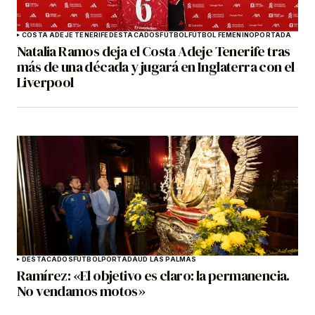
COSTA ADEJE TENERIFE
DESTACADOS
FÚTBOL
FÚTBOL FEMENINO
PORTADA
Natalia Ramos deja el Costa Adeje Tenerife tras
más de una década y jugará en Inglaterra con el
Liverpool
DESTACADOS
FÚTBOL
PORTADA
UD LAS PALMAS
Ramírez: «El objetivo es claro: la permanencia.
No vendamos motos»