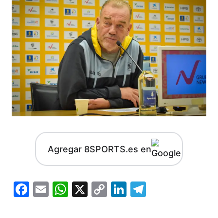
Agregar 8SPORTS.es en
Facebook
Email
WhatsApp
X
Copy
LinkedIn
Telegram
Link