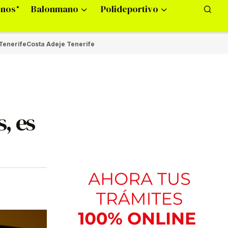
onos
Balonmano
Polideportivo
Tenerife
Costa Adeje Tenerife
, es