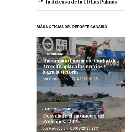
la defensa de la UD Las Palmas
MÁS NOTICIAS DEL DEPORTE CANARIO
BALONMANO
Balonmano Lanzarote Ciudad de
Arrecife aplaca los nervios y
logra la victoria
por Redacción
17/11/2025 10:26
AUTOMOVILISMO
Desvelado el rutómetro del
«Volcanes» 2025
por Redacción
06/08/2025 21:01