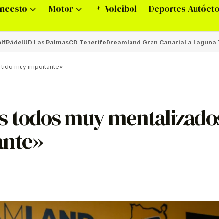
ncesto
Motor
Voleibol
Deportes Autóct
lf
Pádel
UD Las Palmas
CD Tenerife
Dreamland Gran Canaria
La Laguna 
rtido muy importante»
s todos muy mentalizados
ante»