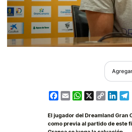
Agrega
Facebook
Email
WhatsApp
X
Copy
Lin
Link
El jugador del Dreamland Gran C
como previa al partido de este 
Granca se juega la salvación.