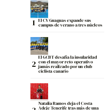
El CV Guaguas expande sus
campus de verano a tres núcleos
El GCBT desafía la insularidad
con el mayor reto operativo
jamás realizado por un club
ciclista canario
Natalia Ramos deja el Costa
Adeje Tenerife tras más de una