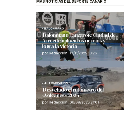
MÁS NOTICIAS DEL DEPORTE CANARIO
BALONMANO
Balonmano Lanzarote Ciudad de
Arrecife aplaca los nervios y
logra la victoria
por Redacción
17/11/2025 10:26
AUTOMOVILISMO
Desvelado el rutómetro del
«Volcanes» 2025
por Redacción
06/08/2025 21:01