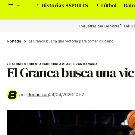
Historias 8SPORTS
Fútbol
Balo
Industria del Deporte
Trail
Go
Portada
El Granca busca una victoria para tomar oxígeno
BALONCESTO
DESTACADOS
DREAMLAND GRAN CANARIA
El Granca busca una vi
por
Redacción
04/04/2026 10:52