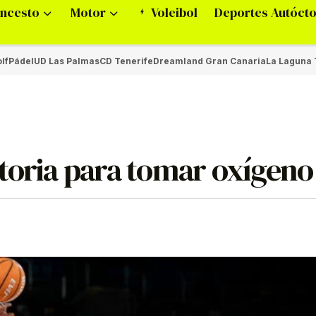
ncesto
Motor
Voleibol
Deportes Autóct
lf
Pádel
UD Las Palmas
CD Tenerife
Dreamland Gran Canaria
La Laguna 
ctoria para tomar oxígeno