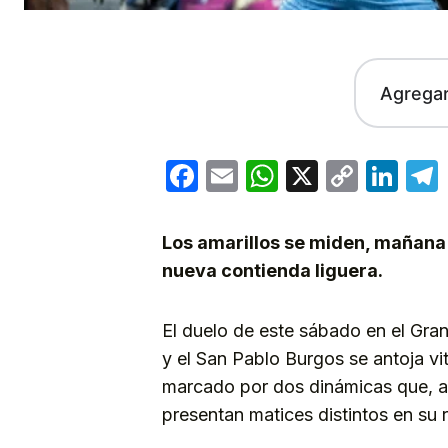
Agrega
Facebook
Email
WhatsApp
X
Copy
Lin
Link
Los amarillos se miden, mañana 
nueva contienda liguera.
El duelo de este sábado en el Gra
y el San Pablo Burgos se antoja vi
marcado por dos dinámicas que, au
presentan matices distintos en su 