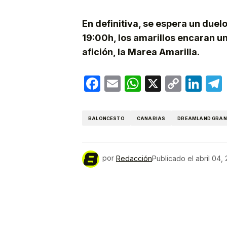
En definitiva, se espera un duel
19:00h, los amarillos encaran un
afición, la Marea Amarilla.
Facebook
Email
WhatsApp
X
Copy
Lin
Link
BALONCESTO
CANARIAS
DREAMLAND GRAN
por
Redacción
Publicado el
abril 04,