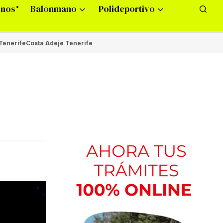
onos
Balonmano
Polideportivo
Tenerife
Costa Adeje Tenerife