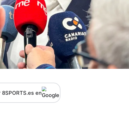
r 8SPORTS.es en
kedIn
Telegram