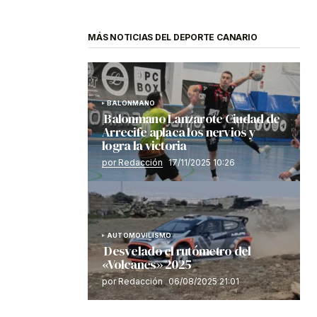
MÁS NOTICIAS DEL DEPORTE CANARIO
BALONMANO
Balonmano Lanzarote Ciudad de
Arrecife aplaca los nervios y
logra la victoria
por Redacción
17/11/2025 10:26
AUTOMOVILISMO
Desvelado el rutómetro del
«Volcanes» 2025
por Redacción
06/08/2025 21:01