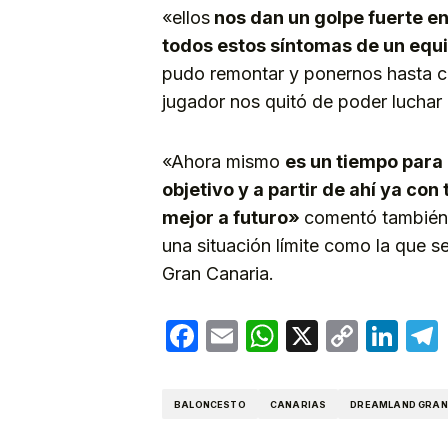
«ellos
nos dan un golpe fuerte en 
todos estos síntomas de un equi
pudo remontar y ponernos hasta cu
jugador nos quitó de poder luchar 
«Ahora mismo
es un tiempo para 
objetivo y a partir de ahí ya co
mejor a futuro»
comentó también 
una situación límite como la que 
Gran Canaria.
Facebook
Email
WhatsApp
X
Copy
Lin
Link
BALONCESTO
CANARIAS
DREAMLAND GRAN