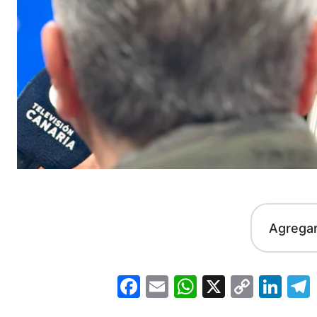
Agrega
Facebook
Email
WhatsApp
X
Copy
Lin
Link