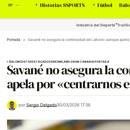
Historias 8SPORTS
Fútbol
Balo
Industria del Deporte
Trail
Go
Portada
Savané no asegura la continuidad de Lakovic aunque apela 
BALONCESTO
DESTACADOS
DREAMLAND GRAN CANARIA
PORTADA
Savané no asegura la c
apela por «centrarnos e
por
Sergio Delgado
30/03/2026 17:38