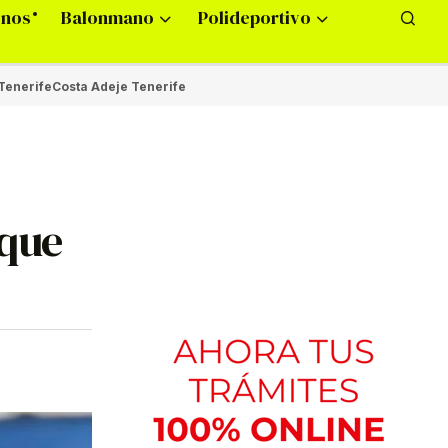
onos
Balonmano
Polideportivo
Tenerife
Costa Adeje Tenerife
nque