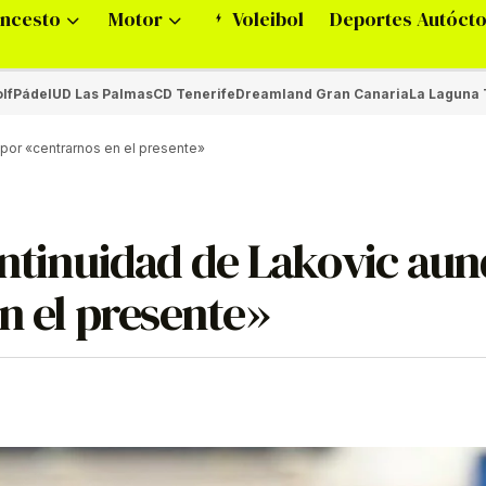
ncesto
Motor
Voleibol
Deportes Autóct
lf
Pádel
UD Las Palmas
CD Tenerife
Dreamland Gran Canaria
La Laguna 
por «centrarnos en el presente»
ontinuidad de Lakovic au
n el presente»