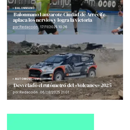
BALONMANO
Balonmano Lanzarote Ciudad de Arrecife
aplaca los nervios y logra la victoria
por Redacción
17/11/2025 10:26
AUTOMOVILISMO
Desvelado el rutómetro del «Volcanes» 2025
por Redacción
06/08/2025 21:01