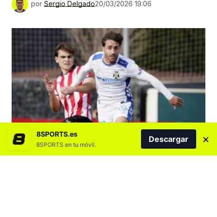
por
Sergio Delgado
20/03/2026 19:06
8SPORTS.es
×
Descargar
8SPORTS en tu móvil.
Agregar 8SPORTS.es en
El entrenador del CD Tenerife ha anunciado