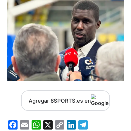
Agregar 8SPORTS.es en
Facebook
Email
WhatsApp
X
Copy
LinkedIn
Telegram