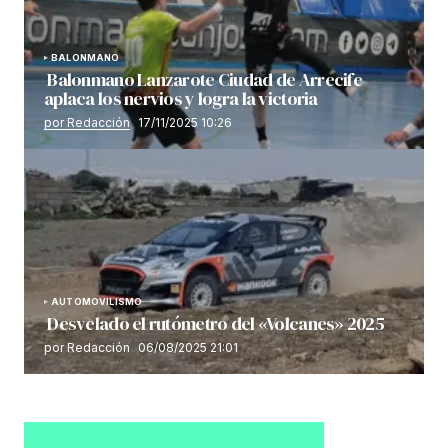
BALONMANO
Balonmano Lanzarote Ciudad de Arrecife
aplaca los nervios y logra la victoria
por Redacción
17/11/2025 10:26
AUTOMOVILISMO
Desvelado el rutómetro del «Volcanes» 2025
por Redacción
06/08/2025 21:01