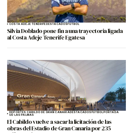
COSTA ADEJE TENERIFE
DESTACADOS
FÚTBOL
Silvia Doblado pone fin a una trayectoria ligada
al Costa Adeje Tenerife Egatesa
DEPORTES CABILDO DE GRAN CANARIA
DESTACADOS
FÚTBOL
PORTADA
UD LAS PALMAS
El Cabildo vuelve a sacar la licitación de las
obras del Estadio de Gran Canaria por 235