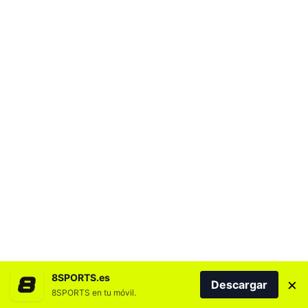
8SPORTS.es
×
Descargar
8SPORTS en tu móvil.