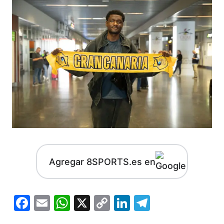
Agregar 8SPORTS.es en
Facebook
Email
WhatsApp
X
Copy
LinkedIn
Telegram
Link