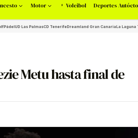
ncesto
Motor
Voleibol
Deportes Autóct
lf
Pádel
UD Las Palmas
CD Tenerife
Dreamland Gran Canaria
La Laguna 
zie Metu hasta final de