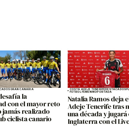
CADOS
GRAN CANARIA
COSTA ADEJE TENERIFE
DESTACADOS
F
FÚTBOL FEMENINO
PORTADA
esafía la
Natalia Ramos deja e
ad con el mayor reto
Adeje Tenerife tras 
o jamás realizado
una década y jugará
ub ciclista canario
Inglaterra con el Liv