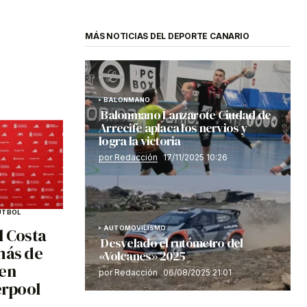
MÁS NOTICIAS DEL DEPORTE CANARIO
BALONMANO
Balonmano Lanzarote Ciudad de
Arrecife aplaca los nervios y
logra la victoria
por Redacción
17/11/2025 10:26
ÚTBOL
AUTOMOVILISMO
l Costa
Desvelado el rutómetro del
más de
«Volcanes» 2025
 en
por Redacción
06/08/2025 21:01
erpool