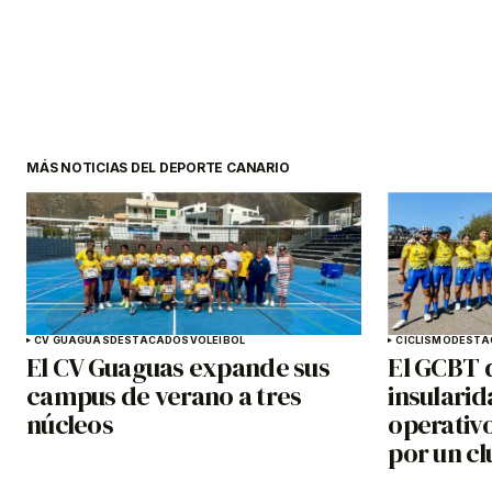
MÁS NOTICIAS DEL DEPORTE CANARIO
CV GUAGUAS
DESTACADOS
VOLEIBOL
CICLISMO
DESTA
El CV Guaguas expande sus
El GCBT d
campus de verano a tres
insularid
núcleos
operativ
por un cl