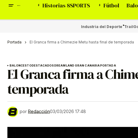
Historias 8SPORTS
Fútbol
Balo
Industria del Deporte
Trail
Go
Portada
El Granca firma a Chimezie Metu hasta final de temporada
BALONCESTO
DESTACADOS
DREAMLAND GRAN CANARIA
PORTADA
El Granca firma a Chime
temporada
por
Redacción
03/03/2026 17:48