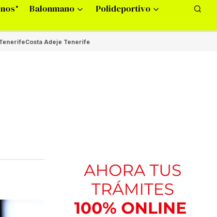
onos
Balonmano
Polideportivo
Tenerife
Costa Adeje Tenerife