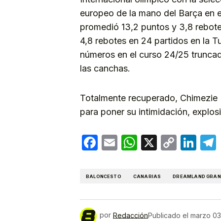
europeo de la mano del Barça en e
promedió 13,2 puntos y 3,8 rebotes
4,8 rebotes en 24 partidos en la T
números en el curso 24/25 truncad
las canchas.
Totalmente recuperado, Chimezie 
para poner su intimidación, explos
Facebook
Email
WhatsApp
X
Copy
Lin
Link
BALONCESTO
CANARIAS
DREAMLAND GRAN
por
Redacción
Publicado el
marzo 03