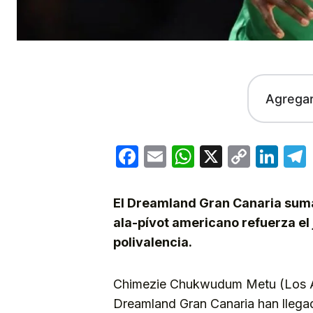
Agrega
Facebook
Email
WhatsApp
X
Copy
Lin
Link
El Dreamland Gran Canaria suma
ala-pívot americano refuerza el 
polivalencia.
Chimezie Chukwudum Metu (Los Ang
Dreamland Gran Canaria han llegad