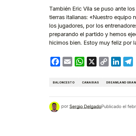
También Eric Vila se puso ante los
tierras italianas: «Nuestro equipo 
los jugadores, por los entrenadore
preparando el partido y hemos ejec
hicimos bien. Estoy muy feliz por la
Facebook
Email
WhatsApp
X
Copy
Lin
Link
BALONCESTO
CANARIAS
DREAMLAND GRAN
por
Sergio Delgado
Publicado el
febr