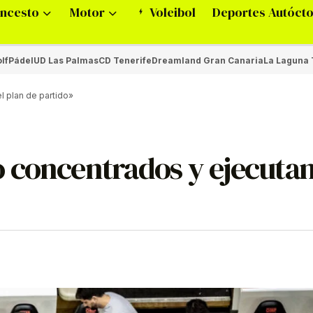
ncesto
Motor
Voleibol
Deportes Autóct
lf
Pádel
UD Las Palmas
CD Tenerife
Dreamland Gran Canaria
La Laguna 
 plan de partido»
o concentrados y ejecuta