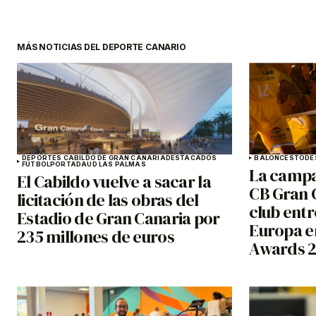
MÁS NOTICIAS DEL DEPORTE CANARIO
DEPORTES CABILDO DE GRAN CANARIA
DESTACADOS
BALONCESTO
DE
FÚTBOL
PORTADA
UD LAS PALMAS
La campa
El Cabildo vuelve a sacar la
CB Gran C
licitación de las obras del
club entr
Estadio de Gran Canaria por
Europa en
235 millones de euros
Awards 