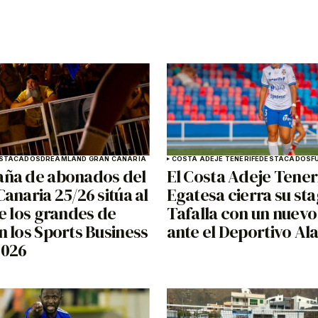
STACADOS
DREAMLAND GRAN CANARIA
COSTA ADEJE TENERIFE
DESTACADOS
F
ña de abonados del
El Costa Adeje Tener
anaria 25/26 sitúa al
Egatesa cierra su st
e los grandes de
Tafalla con un nuevo
 los Sports Business
ante el Deportivo Al
2026