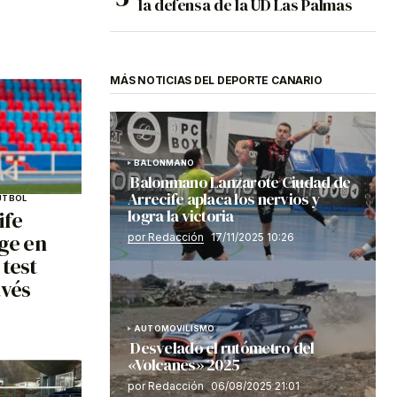
la defensa de la UD Las Palmas
MÁS NOTICIAS DEL DEPORTE CANARIO
BALONMANO
Balonmano Lanzarote Ciudad de
Arrecife aplaca los nervios y
ÚTBOL
logra la victoria
ife
age en
por Redacción
17/11/2025 10:26
 test
avés
AUTOMOVILISMO
Desvelado el rutómetro del
«Volcanes» 2025
por Redacción
06/08/2025 21:01