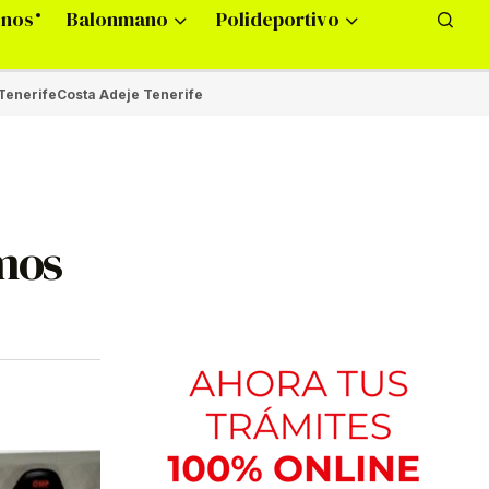
onos
Balonmano
Polideportivo
Tenerife
Costa Adeje Tenerife
mos