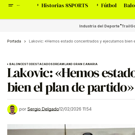
Historias 8SPORTS
Fútbol
Balo
Industria del Deporte
Trail
Go
Portada
Lakovic: «Hemos estado concentrados y ejecutamos bien el
BALONCESTO
DESTACADOS
DREAMLAND GRAN CANARIA
Lakovic: «Hemos estad
bien el plan de partido»
por
Sergio Delgado
12/02/2026 11:54