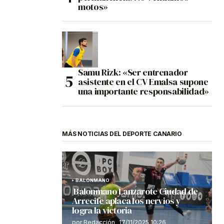
motos»
Samu Rizk: «Ser entrenador
asistente en el CV Emalsa supone
una importante responsabilidad»
MÁS NOTICIAS DEL DEPORTE CANARIO
BALONMANO
Balonmano Lanzarote Ciudad de
Arrecife aplaca los nervios y
logra la victoria
por Redacción
17/11/2025 10:26