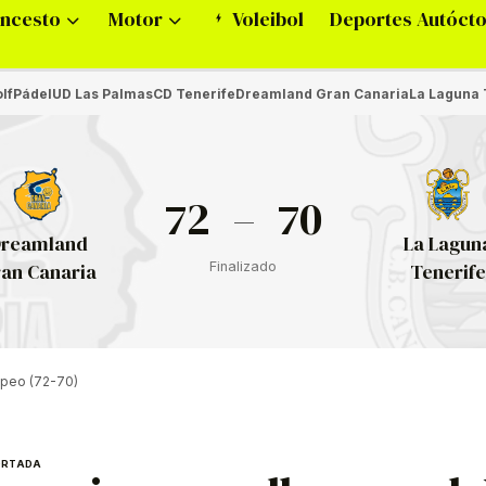
ncesto
Motor
Voleibol
Deportes Autóct
lf
Pádel
UD Las Palmas
CD Tenerife
Dreamland Gran Canaria
La Laguna 
72
–
70
reamland
La Lagun
Finalizado
an Canaria
Tenerife
ropeo (72-70)
ORTADA