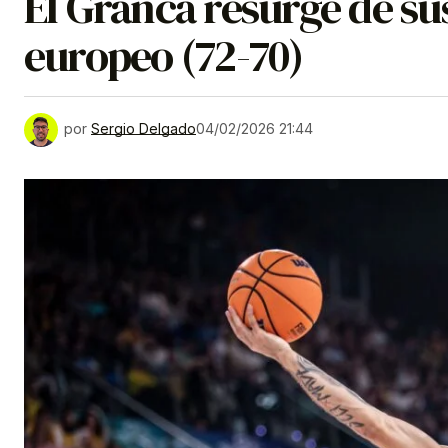
El Granca resurge de sus
europeo (72-70)
por
Sergio Delgado
04/02/2026 21:44