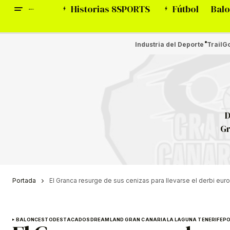
Historias 8SPORTS
Fútbol
Balo
Industria del Deporte
Trail
Go
D
Gr
Portada
El Granca resurge de sus cenizas para llevarse el derbi eu
BALONCESTO
DESTACADOS
DREAMLAND GRAN CANARIA
LA LAGUNA TENERIFE
P