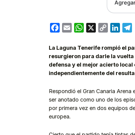
Agrega
Facebook
Email
WhatsApp
X
Copy
Lin
Link
La Laguna Tenerife rompió el par
resurgieron para darle la vuelta
defensa y el mejor acierto local
independientemente del resultado
Respondió el Gran Canaria Arena 
ser anotado como uno de los episod
por primera vez en dos equipos de
europea.
Cierto que el partido tenía tintas