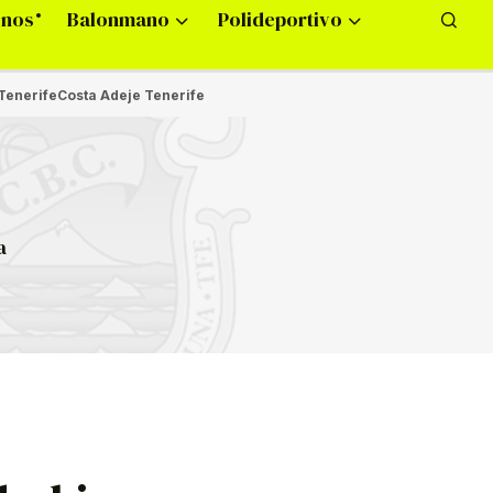
onos
Balonmano
Polideportivo
Tenerife
Costa Adeje Tenerife
a