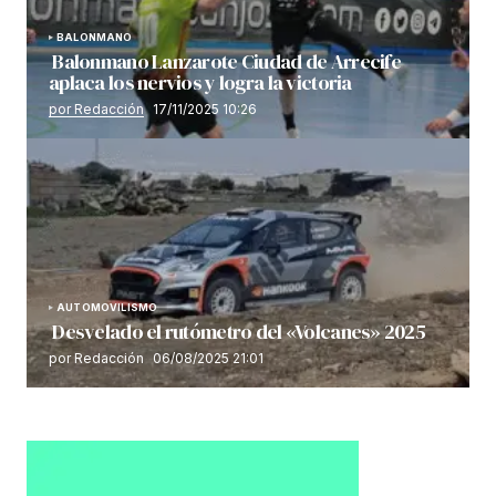
BALONMANO
Balonmano Lanzarote Ciudad de Arrecife
aplaca los nervios y logra la victoria
por Redacción
17/11/2025 10:26
AUTOMOVILISMO
Desvelado el rutómetro del «Volcanes» 2025
por Redacción
06/08/2025 21:01