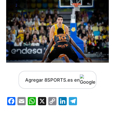
Agregar 8SPORTS.es en
Facebook
Email
WhatsApp
X
Copy
LinkedIn
Telegram
Link