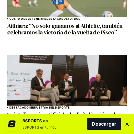
COSTA ADEJE TENERIFE
DESTACADOS
FÚTBOL
Aithiara: “No solo ganamos al Athletic, también
celebramos la victoria de la vuelta de Pisco”
DESTACADOS
INDUSTRIA DEL DEPORTE
La inteligencia artificial y la digitalización, claves
del IX Congreso de ACAGEDE el 1 y 2 de octubre
8SPORTS.es
×
Descargar
en Tenerife
8SPORTS en tu móvil.