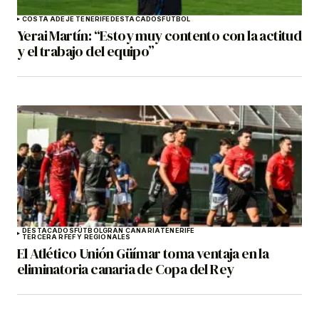
COSTA ADEJE TENERIFE
DESTACADOS
FÚTBOL
Yerai Martín: “Estoy muy contento con la actitud
y el trabajo del equipo”
DESTACADOS
FÚTBOL
GRAN CANARIA
TENERIFE
TERCERA RFEF Y REGIONALES
El Atlético Unión Güímar toma ventaja en la
eliminatoria canaria de Copa del Rey