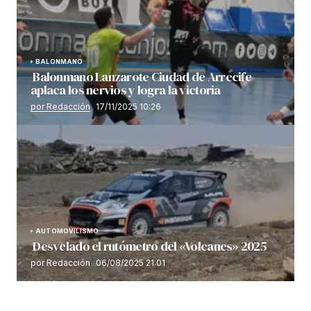
BALONMANO
Balonmano Lanzarote Ciudad de Arrecife
aplaca los nervios y logra la victoria
por Redacción
17/11/2025 10:26
AUTOMOVILISMO
Desvelado el rutómetro del «Volcanes» 2025
por Redacción
06/08/2025 21:01