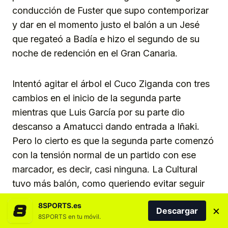
conducción de Fuster que supo contemporizar
y dar en el momento justo el balón a un Jesé
que regateó a Badía e hizo el segundo de su
noche de redención en el Gran Canaria.
Intentó agitar el árbol el Cuco Ziganda con tres
cambios en el inicio de la segunda parte
mientras que Luis García por su parte dio
descanso a Amatucci dando entrada a Iñaki.
Pero lo cierto es que la segunda parte comenzó
con la tensión normal de un partido con ese
marcador, es decir, casi ninguna. La Cultural
tuvo más balón, como queriendo evitar seguir
recibiendo golpes, pero era incapaz de hacer
8SPORTS.es
×
Descargar
cosquillas al muro amarillo y es que la UD sacó
8SPORTS en tu móvil.
a relucir lo mejor que ha hecho en este inicio de