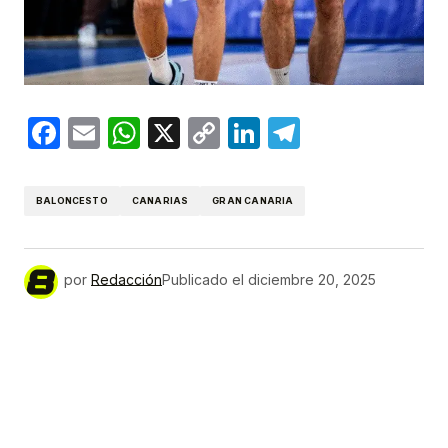
Facebook
Email
WhatsApp
X
Copy
LinkedIn
Telegram
Link
BALONCESTO
CANARIAS
GRAN CANARIA
por
Redacción
Publicado el
diciembre 20, 2025