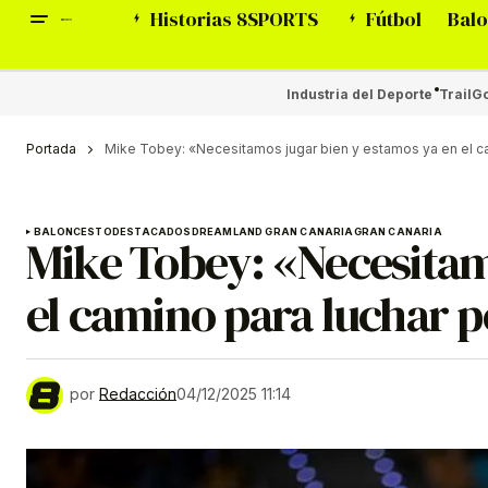
Historias 8SPORTS
Fútbol
Balo
Industria del Deporte
Trail
Go
Portada
Mike Tobey: «Necesitamos jugar bien y estamos ya en el ca
BALONCESTO
DESTACADOS
DREAMLAND GRAN CANARIA
GRAN CANARIA
Mike Tobey: «Necesitam
el camino para luchar p
por
Redacción
04/12/2025 11:14