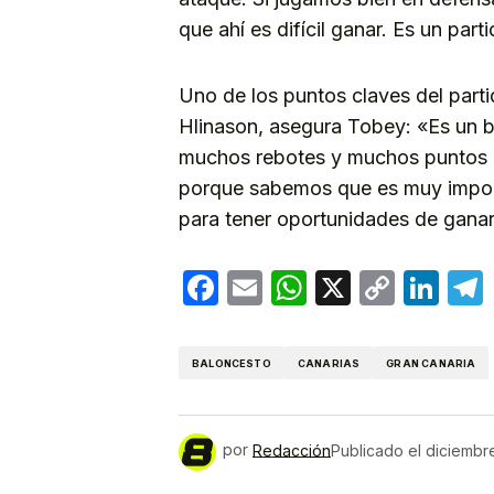
que ahí es difícil ganar. Es un par
Uno de los puntos claves del parti
Hlinason, asegura Tobey: «Es un b
muchos rebotes y muchos puntos en
porque sabemos que es muy importa
para tener oportunidades de ganar 
Facebook
Email
WhatsApp
X
Copy
Lin
Link
BALONCESTO
CANARIAS
GRAN CANARIA
por
Redacción
Publicado el
diciembr