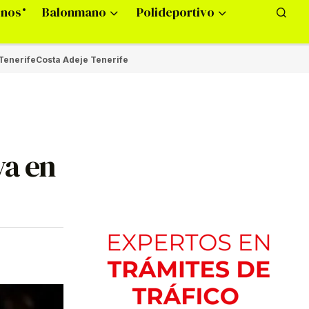
onos
Balonmano
Polideportivo
Tenerife
Costa Adeje Tenerife
ya en