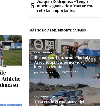
Joaquín Rodríguez: «Tengo
muchas ganas de afrontar este
reto tan importante»
MÁS NOTICIAS DEL DEPORTE CANARIO
BALONMANO
Balonmano Lanzarote Ciudad de
Arrecife aplaca los nervios y
logra la victoria
ÚTBOL
ife
por Redacción
17/11/2025 10:26
 Athletic
tinúa su
AUTOMOVILISMO
Desvelado el rutómetro del