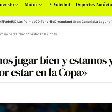
ncesto
Motor
Voleibol
Deportes Autóct
lf
Pádel
UD Las Palmas
CD Tenerife
Dreamland Gran Canaria
La Laguna 
mino para luchar por estar en la Copa»
os jugar bien y estamos 
or estar en la Copa»