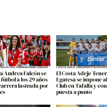
TBOL
FÚTBOL FEMENINO
GRAN CANARIA
COSTA ADEJE TENERIFE
DESTACADOS
F
ia Andrea Falcón se
El Costa Adeje Tener
l fútbol a los 29 años
Egatesa se impone al
carrera lastrada por
Club en Tafalla y con
nes
puesta a punto