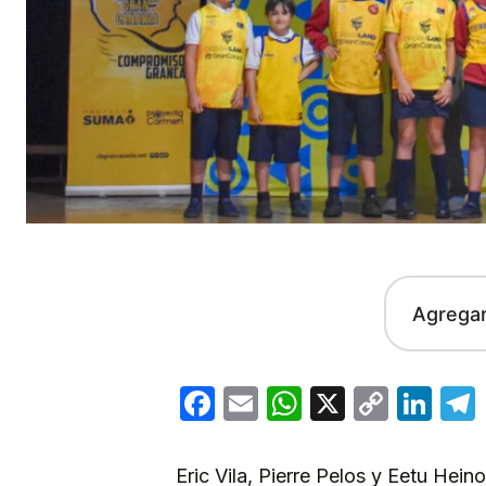
Agrega
Facebook
Email
WhatsApp
X
Copy
Lin
Link
Eric Vila, Pierre Pelos y Eetu Hein