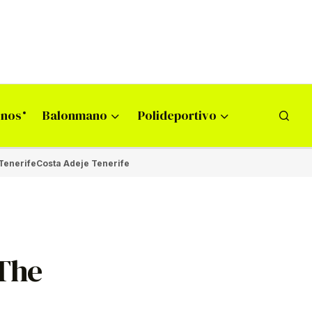
onos
Balonmano
Polideportivo
Tenerife
Costa Adeje Tenerife
 The