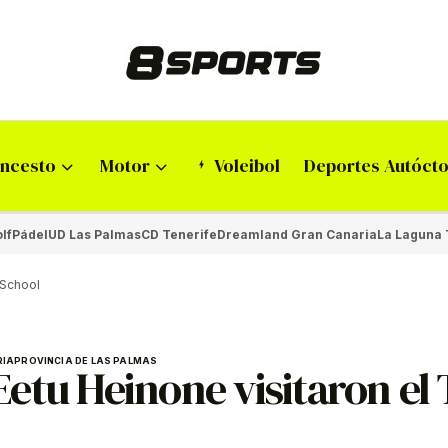
ncesto
Motor
Voleibol
Deportes Autóct
lf
Pádel
UD Las Palmas
CD Tenerife
Dreamland Gran Canaria
La Laguna 
h School
RIA
PROVINCIA DE LAS PALMAS
 Eetu Heinone visitaron el