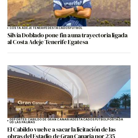
COSTA ADEJE TENERIFE
DESTACADOS
FÚTBOL
Silvia Doblado pone fin a una trayectoria ligada
al Costa Adeje Tenerife Egatesa
DEPORTES CABILDO DE GRAN CANARIA
DESTACADOS
FÚTBOL
PORTADA
UD LAS PALMAS
El Cabildo vuelve a sacar la licitación de las
obras del Estadio de Gran Canaria por 235