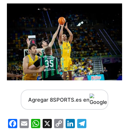
Agregar 8SPORTS.es en
Facebook
Email
WhatsApp
X
Copy
LinkedIn
Telegram