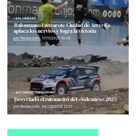
BALONMANO
Balonmano Lanzarote Ciudad de Arrecife
aplaca los nervios y logra la victoria
por Redacción
17/11/2025 10:26
AUTOMOVILISMO
Desvelado el rutómetro del «Volcanes» 2025
por Redacción
06/08/2025 21:01