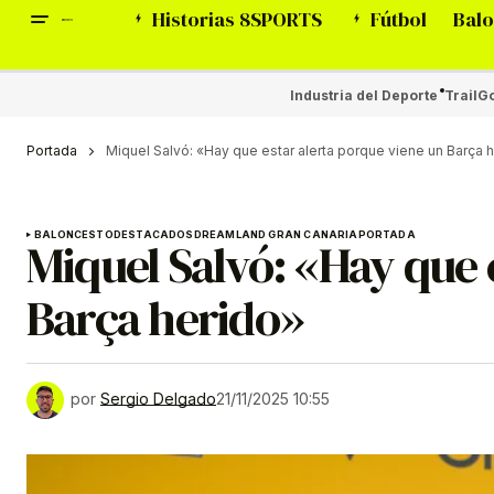
Historias 8SPORTS
Fútbol
Balo
Industria del Deporte
Trail
Go
Portada
Miquel Salvó: «Hay que estar alerta porque viene un Barça 
BALONCESTO
DESTACADOS
DREAMLAND GRAN CANARIA
PORTADA
Miquel Salvó: «Hay que 
Barça herido»
por
Sergio Delgado
21/11/2025 10:55