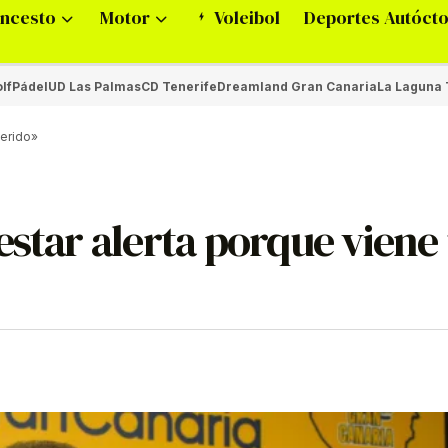
ncesto
Motor
Voleibol
Deportes Autóct
lf
Pádel
UD Las Palmas
CD Tenerife
Dreamland Gran Canaria
La Laguna 
herido»
estar alerta porque viene