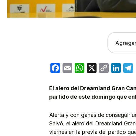
Agrega
Facebook
Email
WhatsApp
X
Copy
Lin
Link
El alero del Dreamland Gran Cana
partido de este domingo que enf
Alerta y con ganas de conseguir u
Salvó, el alero del Dreamland Gra
viernes en la previa del partido qu