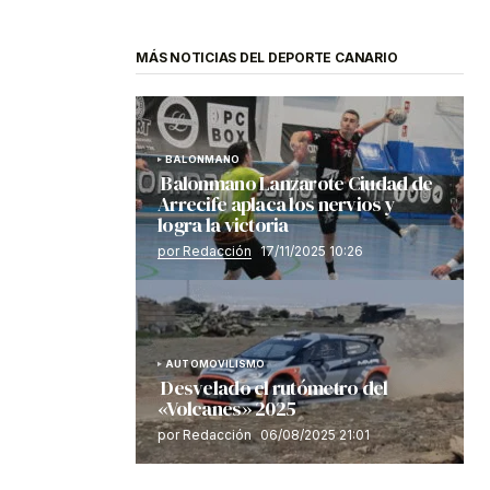
MÁS NOTICIAS DEL DEPORTE CANARIO
BALONMANO
Balonmano Lanzarote Ciudad de
Arrecife aplaca los nervios y
logra la victoria
por Redacción
17/11/2025 10:26
AUTOMOVILISMO
Desvelado el rutómetro del
«Volcanes» 2025
por Redacción
06/08/2025 21:01