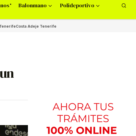
onos
Balonmano
Polideportivo
Tenerife
Costa Adeje Tenerife
 un