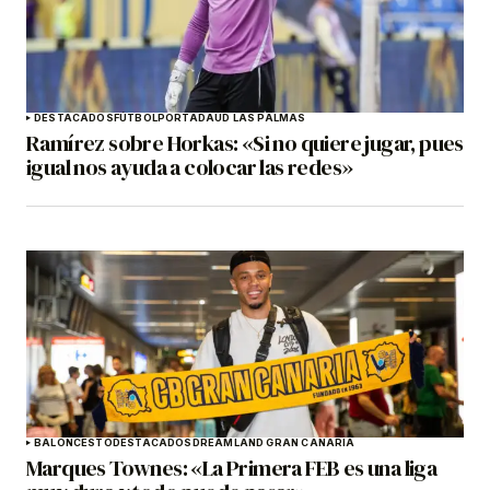
DESTACADOS
FÚTBOL
PORTADA
UD LAS PALMAS
Ramírez sobre Horkas: «Si no quiere jugar, pues
igual nos ayuda a colocar las redes»
BALONCESTO
DESTACADOS
DREAMLAND GRAN CANARIA
Marques Townes: «La Primera FEB es una liga