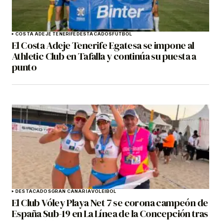
COSTA ADEJE TENERIFE
DESTACADOS
FÚTBOL
El Costa Adeje Tenerife Egatesa se impone al
Athletic Club en Tafalla y continúa su puesta a
punto
DESTACADOS
GRAN CANARIA
VOLEIBOL
El Club Vóley Playa Net 7 se corona campeón de
España Sub-19 en La Línea de la Concepción tras