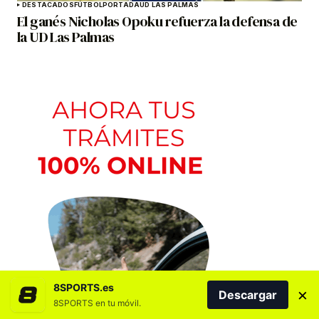
DESTACADOS
FÚTBOL
PORTADA
UD LAS PALMAS
El ganés Nicholas Opoku refuerza la defensa de
la UD Las Palmas
8SPORTS.es
×
Descargar
8SPORTS en tu móvil.