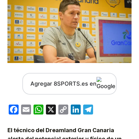
Agregar 8SPORTS.es en
Facebook
Email
WhatsApp
X
Copy
LinkedIn
Telegram
Link
El técnico del Dreamland Gran Canaria
alerta del potencial exterior y físico de un