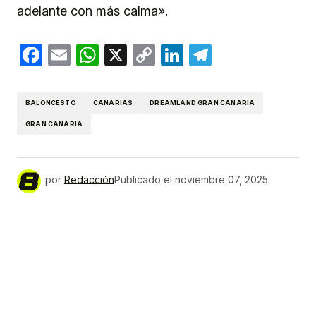
adelante con más calma».
Facebook
Email
WhatsApp
X
Copy
LinkedIn
Telegram
Link
BALONCESTO
CANARIAS
DREAMLAND GRAN CANARIA
GRAN CANARIA
por
Redacción
Publicado el
noviembre 07, 2025