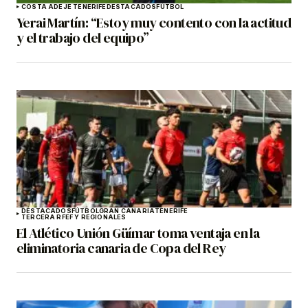
COSTA ADEJE TENERIFE
DESTACADOS
FÚTBOL
Yerai Martín: “Estoy muy contento con la actitud
y el trabajo del equipo”
DESTACADOS
FÚTBOL
GRAN CANARIA
TENERIFE
TERCERA RFEF Y REGIONALES
El Atlético Unión Güímar toma ventaja en la
eliminatoria canaria de Copa del Rey