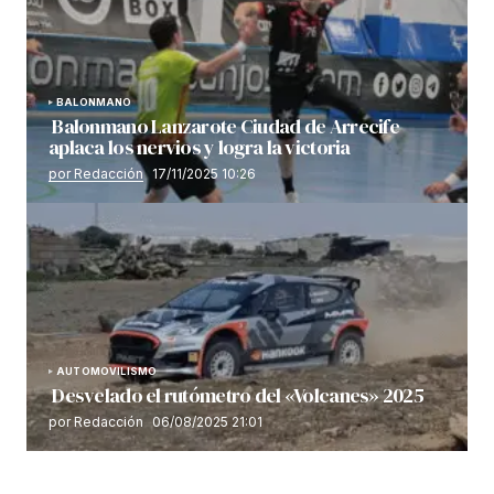
BALONMANO
Balonmano Lanzarote Ciudad de Arrecife
aplaca los nervios y logra la victoria
por Redacción
17/11/2025 10:26
AUTOMOVILISMO
Desvelado el rutómetro del «Volcanes» 2025
por Redacción
06/08/2025 21:01