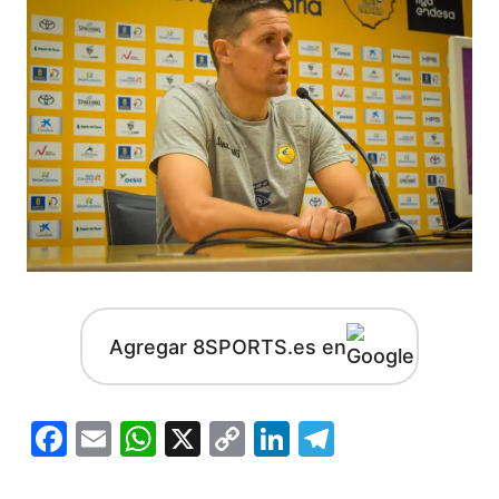
Agregar 8SPORTS.es en
Facebook
Email
WhatsApp
X
Copy
LinkedIn
Telegram
Link