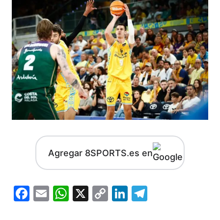
Agregar 8SPORTS.es en
Facebook
Email
WhatsApp
X
Copy
LinkedIn
Telegram
Link