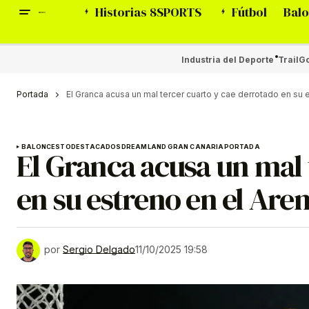
Historias 8SPORTS
Fútbol
Balo
Industria del Deporte
Trail
Go
Portada
El Granca acusa un mal tercer cuarto y cae derrotado en su 
BALONCESTO
DESTACADOS
DREAMLAND GRAN CANARIA
PORTADA
El Granca acusa un mal 
en su estreno en el Aren
por
Sergio Delgado
11/10/2025 19:58