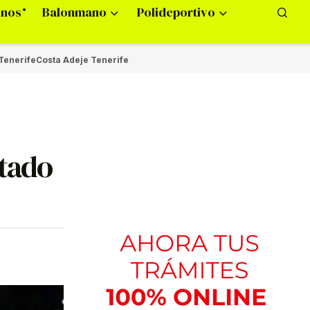
onos
Balonmano
Polideportivo
Tenerife
Costa Adeje Tenerife
otado