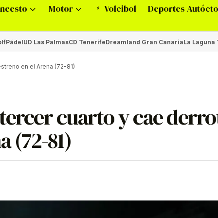
ncesto
Motor
Voleibol
Deportes Autóct
lf
Pádel
UD Las Palmas
CD Tenerife
Dreamland Gran Canaria
La Laguna 
estreno en el Arena (72-81)
tercer cuarto y cae derr
a (72-81)