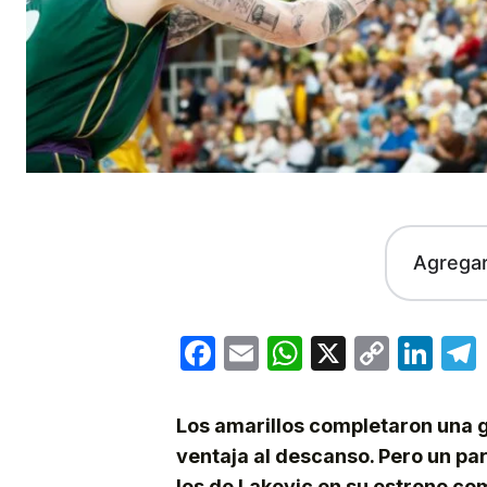
Agrega
Facebook
Email
WhatsApp
X
Copy
Lin
Link
Los amarillos completaron una 
ventaja al descanso. Pero un par
los de Lakovic en su estreno co