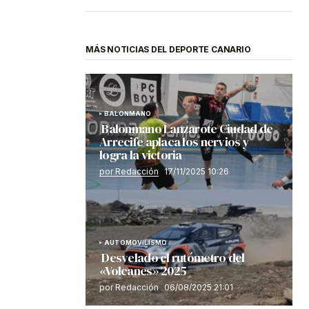
MÁS NOTICIAS DEL DEPORTE CANARIO
BALONMANO
Balonmano Lanzarote Ciudad de
Arrecife aplaca los nervios y
logra la victoria
por Redacción
17/11/2025 10:26
AUTOMOVILISMO
Desvelado el rutómetro del
«Volcanes» 2025
por Redacción
06/08/2025 21:01