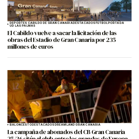
DEPORTES CABILDO DE GRAN CANARIA
DESTACADOS
FÚTBOL
PORTADA
UD LAS PALMAS
El Cabildo vuelve a sacar la licitación de las
obras del Estadio de Gran Canaria por 235
millones de euros
BALONCESTO
DESTACADOS
DREAMLAND GRAN CANARIA
La campaña de abonados del CB Gran Canaria
25/26 sitúa al club entre los grandes de Europa