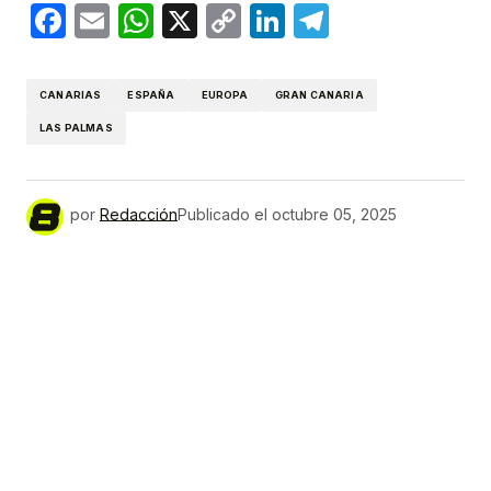
Facebook
Email
WhatsApp
X
Copy
LinkedIn
Telegram
Link
CANARIAS
ESPAÑA
EUROPA
GRAN CANARIA
LAS PALMAS
por
Redacción
Publicado el
octubre 05, 2025