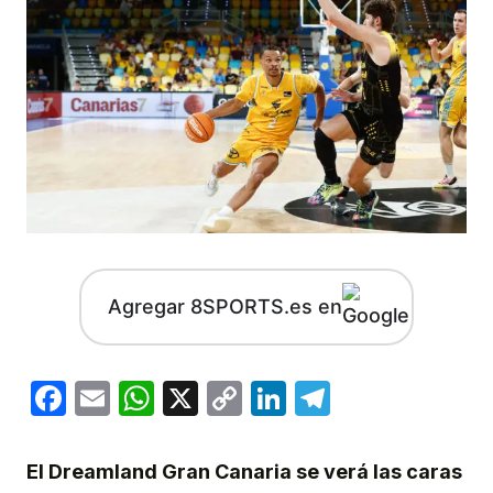
Agregar 8SPORTS.es en
Facebook
Email
WhatsApp
X
Copy
LinkedIn
Telegram
Link
El Dreamland Gran Canaria se verá las caras