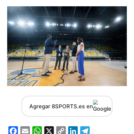
Agregar 8SPORTS.es en
Facebook
Email
WhatsApp
X
Copy
LinkedIn
Telegram