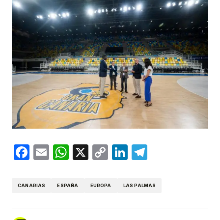
Facebook
Email
WhatsApp
X
Copy
LinkedIn
Telegram
Link
CANARIAS
ESPAÑA
EUROPA
LAS PALMAS