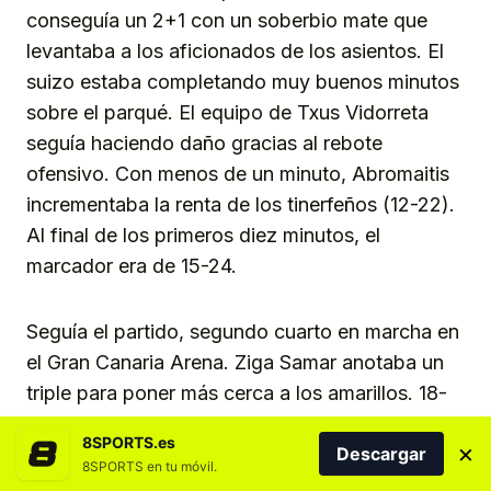
conseguía un 2+1 con un soberbio mate que
levantaba a los aficionados de los asientos. El
suizo estaba completando muy buenos minutos
sobre el parqué. El equipo de Txus Vidorreta
seguía haciendo daño gracias al rebote
ofensivo. Con menos de un minuto, Abromaitis
incrementaba la renta de los tinerfeños (12-22).
Al final de los primeros diez minutos, el
marcador era de 15-24.
Seguía el partido, segundo cuarto en marcha en
el Gran Canaria Arena. Ziga Samar anotaba un
triple para poner más cerca a los amarillos. 18-
26 en los primeros minutos de cuarto. Andrew
8SPORTS.es
×
Albicy volvía a pista junto con Miquel Salvó
Descargar
8SPORTS en tu móvil.
para aportar frescura. La Laguna Tenerife