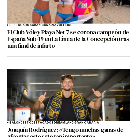
DESTACADOS
GRAN CANARIA
VOLEIBOL
El Club Vóley Playa Net 7 se corona campeón de
España Sub-19 en La Línea de la Concepción tras
una final de infarto
BALONCESTO
DESTACADOS
DREAMLAND GRAN CANARIA
Joaquín Rodríguez: «Tengo muchas ganas de
afrontar este reto tan importante»