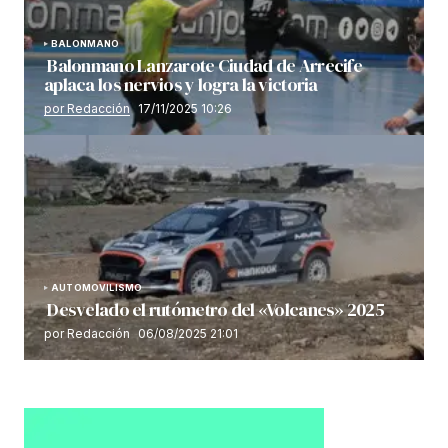
BALONMANO
Balonmano Lanzarote Ciudad de Arrecife
aplaca los nervios y logra la victoria
por Redacción
17/11/2025 10:26
AUTOMOVILISMO
Desvelado el rutómetro del «Volcanes» 2025
por Redacción
06/08/2025 21:01