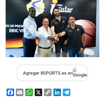
Agregar 8SPORTS.es en
Facebook
Email
WhatsApp
X
Copy
LinkedIn
Telegram
Link