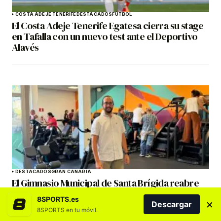
COSTA ADEJE TENERIFE
DESTACADOS
FÚTBOL
El Costa Adeje Tenerife Egatesa cierra su stage
en Tafalla con un nuevo test ante el Deportivo
Alavés
DESTACADOS
GRAN CANARIA
El Gimnasio Municipal de Santa Brígida reabre
sus puertas con unas instalaciones
8SPORTS.es
×
completamente renovadas
Descargar
8SPORTS en tu móvil.