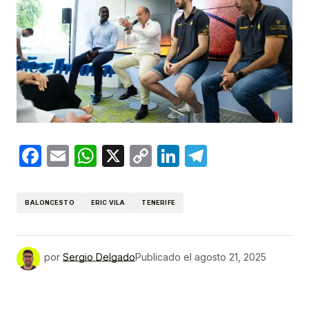
Facebook
Email
WhatsApp
X
Copy
LinkedIn
Telegram
Link
BALONCESTO
ERIC VILA
TENERIFE
por
Sergio Delgado
Publicado el
agosto 21, 2025