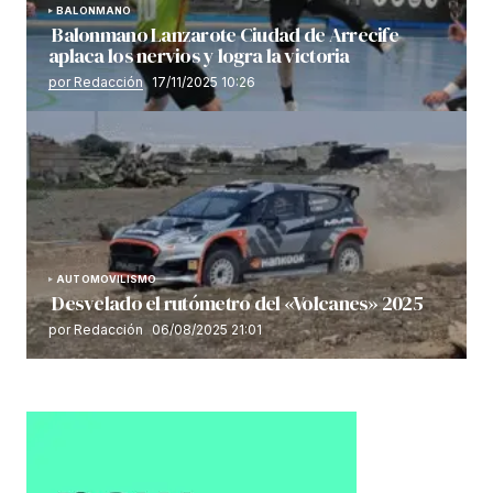
BALONMANO
Balonmano Lanzarote Ciudad de Arrecife
aplaca los nervios y logra la victoria
por Redacción
17/11/2025 10:26
AUTOMOVILISMO
Desvelado el rutómetro del «Volcanes» 2025
por Redacción
06/08/2025 21:01