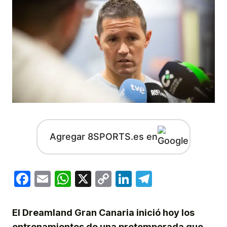
Agregar 8SPORTS.es en
Facebook
Email
WhatsApp
X
Copy
LinkedIn
Telegram
Link
El Dreamland Gran Canaria inició hoy los
entrenamientos de una pretemporada que