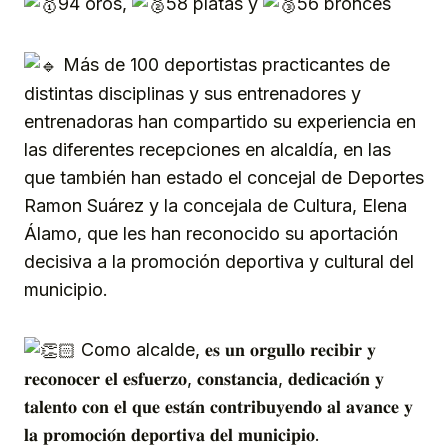
94 oros,
58 platas y
56 bronces
Más de 100 deportistas practicantes de
distintas disciplinas y sus entrenadores y
entrenadoras han compartido su experiencia en
las diferentes recepciones en alcaldía, en las
que también han estado el concejal de Deportes
Ramon Suárez y la concejala de Cultura, Elena
Álamo, que les han reconocido su aportación
decisiva a la promoción deportiva y cultural del
municipio.
Como alcalde, 𝐞𝐬 𝐮𝐧 𝐨𝐫𝐠𝐮𝐥𝐥𝐨 𝐫𝐞𝐜𝐢𝐛𝐢𝐫 𝐲
𝐫𝐞𝐜𝐨𝐧𝐨𝐜𝐞𝐫 𝐞𝐥 𝐞𝐬𝐟𝐮𝐞𝐫𝐳𝐨, 𝐜𝐨𝐧𝐬𝐭𝐚𝐧𝐜𝐢𝐚, 𝐝𝐞𝐝𝐢𝐜𝐚𝐜𝐢𝐨́𝐧 𝐲
𝐭𝐚𝐥𝐞𝐧𝐭𝐨 𝐜𝐨𝐧 𝐞𝐥 𝐪𝐮𝐞 𝐞𝐬𝐭𝐚́𝐧 𝐜𝐨𝐧𝐭𝐫𝐢𝐛𝐮𝐲𝐞𝐧𝐝𝐨 𝐚𝐥 𝐚𝐯𝐚𝐧𝐜𝐞 𝐲
𝐥𝐚 𝐩𝐫𝐨𝐦𝐨𝐜𝐢𝐨́𝐧 𝐝𝐞𝐩𝐨𝐫𝐭𝐢𝐯𝐚 𝐝𝐞𝐥 𝐦𝐮𝐧𝐢𝐜𝐢𝐩𝐢𝐨.