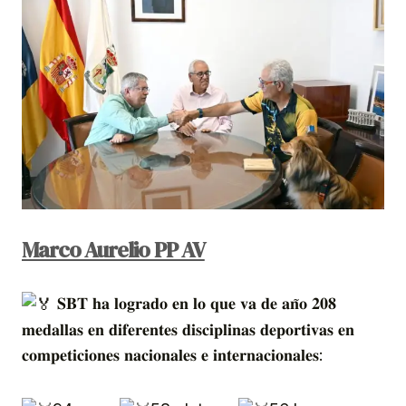
Marco Aurelio PP AV
𝐒𝐁𝐓 𝐡𝐚 𝐥𝐨𝐠𝐫𝐚𝐝𝐨 𝐞𝐧 𝐥𝐨 𝐪𝐮𝐞 𝐯𝐚 𝐝𝐞 𝐚𝐧̃𝐨 𝟐𝟎𝟖
𝐦𝐞𝐝𝐚𝐥𝐥𝐚𝐬 𝐞𝐧 𝐝𝐢𝐟𝐞𝐫𝐞𝐧𝐭𝐞𝐬 𝐝𝐢𝐬𝐜𝐢𝐩𝐥𝐢𝐧𝐚𝐬 𝐝𝐞𝐩𝐨𝐫𝐭𝐢𝐯𝐚𝐬 𝐞𝐧
𝐜𝐨𝐦𝐩𝐞𝐭𝐢𝐜𝐢𝐨𝐧𝐞𝐬 𝐧𝐚𝐜𝐢𝐨𝐧𝐚𝐥𝐞𝐬 𝐞 𝐢𝐧𝐭𝐞𝐫𝐧𝐚𝐜𝐢𝐨𝐧𝐚𝐥𝐞𝐬: