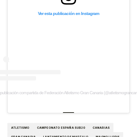
Ver esta publicación en Instagram
publicación compartida de Federación Atletismo Gran Canaria (@atletismograncan
ATLETISMO
CAMPEONATO ESPAÑA SUB20
CANARIAS
GRAN CANARIA
LANZAMIENTO DE MARTILLO
MAGNO LLOPIS