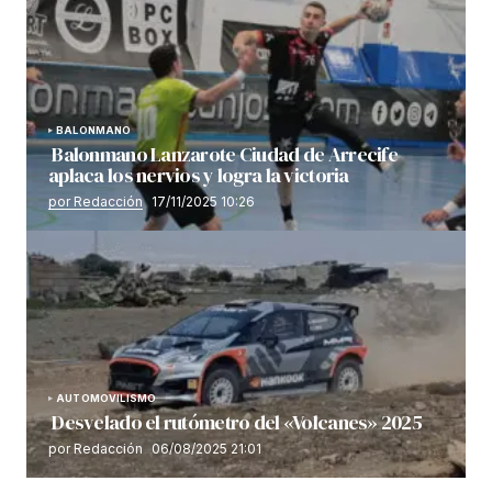
BALONMANO
Balonmano Lanzarote Ciudad de Arrecife
aplaca los nervios y logra la victoria
por Redacción
17/11/2025 10:26
AUTOMOVILISMO
Desvelado el rutómetro del «Volcanes» 2025
por Redacción
06/08/2025 21:01