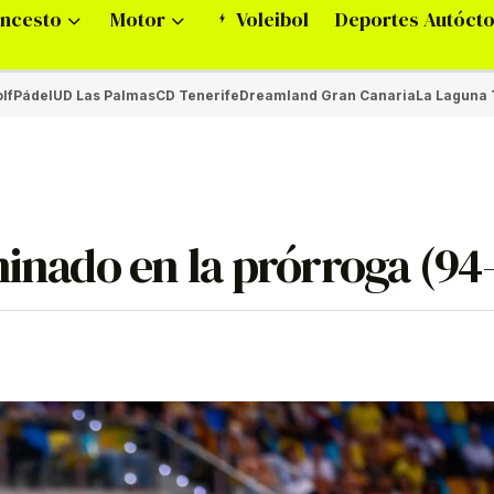
ncesto
Motor
Voleibol
Deportes Autóct
lf
Pádel
UD Las Palmas
CD Tenerife
Dreamland Gran Canaria
La Laguna 
minado en la prórroga (94