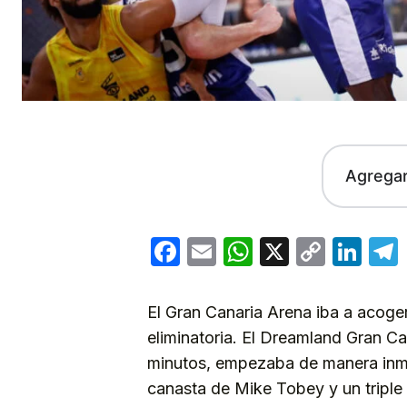
Agrega
Facebook
Email
WhatsApp
X
Copy
Lin
Link
El Gran Canaria Arena iba a acoger
eliminatoria. El Dreamland Gran Ca
minutos, empezaba de manera inme
canasta de Mike Tobey y un triple