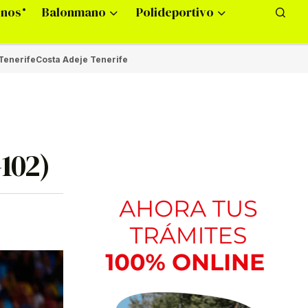
onos
Balonmano
Polideportivo
Tenerife
Costa Adeje Tenerife
-102)