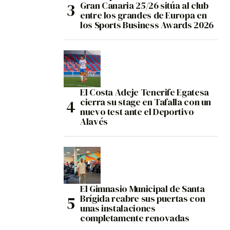
Gran Canaria 25/26 sitúa al club
entre los grandes de Europa en
los Sports Business Awards 2026
El Costa Adeje Tenerife Egatesa
cierra su stage en Tafalla con un
nuevo test ante el Deportivo
Alavés
El Gimnasio Municipal de Santa
Brígida reabre sus puertas con
unas instalaciones
completamente renovadas