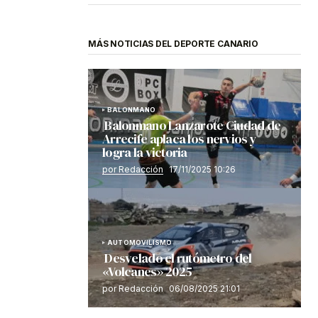
MÁS NOTICIAS DEL DEPORTE CANARIO
BALONMANO
Balonmano Lanzarote Ciudad de
Arrecife aplaca los nervios y
logra la victoria
por Redacción
17/11/2025 10:26
AUTOMOVILISMO
Desvelado el rutómetro del
«Volcanes» 2025
por Redacción
06/08/2025 21:01