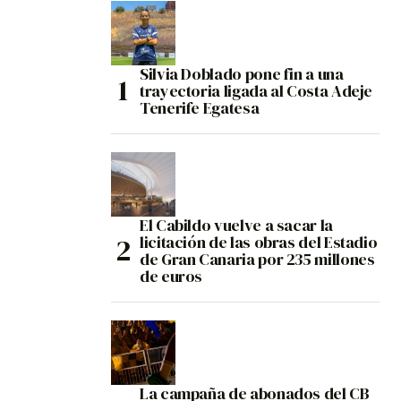
Silvia Doblado pone fin a una
trayectoria ligada al Costa Adeje
Tenerife Egatesa
El Cabildo vuelve a sacar la
licitación de las obras del Estadio
de Gran Canaria por 235 millones
de euros
La campaña de abonados del CB