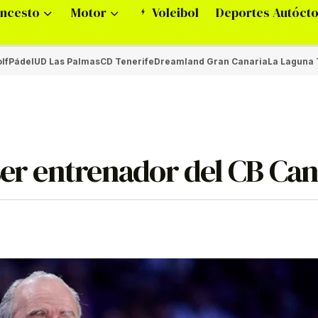
ncesto
Motor
Voleibol
Deportes Autóct
lf
Pádel
UD Las Palmas
CD Tenerife
Dreamland Gran Canaria
La Laguna 
ser entrenador del CB Can