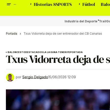
Historias 8SPORTS
Fútbol
Balo
Industria del Deporte
Trail
Go
Portada
Txus Vidorreta deja de ser entrenador del CB Canarias
BALONCESTO
DESTACADOS
LA LAGUNA TENERIFE
PORTADA
Txus Vidorreta deja de 
por
Sergio Delgado
15/06/2026 12:09