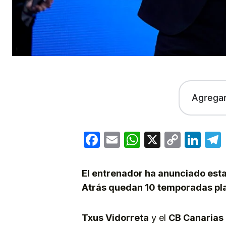
Agrega
Facebook
Email
WhatsApp
X
Copy
Lin
Link
El entrenador ha anunciado esta
Atrás quedan 10 temporadas plag
Txus Vidorreta
y el
CB Canarias