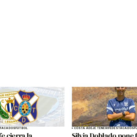
TACADOS
FÚTBOL
COSTA ADEJE TENERIFE
DESTACADOS
F
fe cierra la
Silvia Doblado pone f