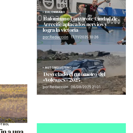
BALONMANO
Balonmano Lanzarote Ciudad de
Arrecife aplaca los nervios y
logra la victoria
por Redacción
17/11/2025 10:26
AUTOMOVILISMO
Desvelado el rutómetro del
«Volcanes» 2025
por Redacción
06/08/2025 21:01
ÚTBOL
in a una