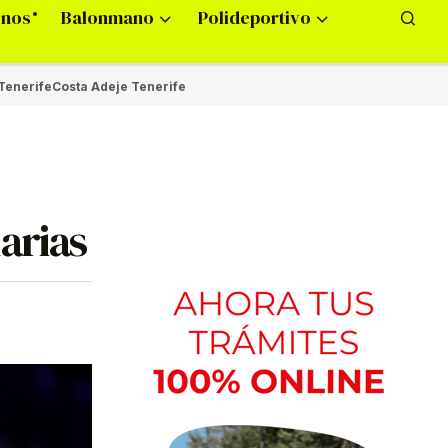
onos
Balonmano
Polideportivo
Tenerife
Costa Adeje Tenerife
arias