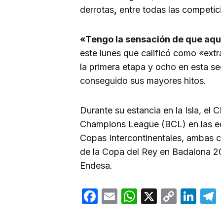
derrotas
,
entre todas las competic
«Tengo la sensación de que aqu
este lunes que calificó como «extr
la primera etapa y ocho en esta s
conseguido sus mayores hitos.
Durante su estancia en la Isla, el 
Champions League (BCL) en las ed
Copas Intercontinentales, ambas 
de la Copa del Rey en Badalona 202
Endesa.
Facebook
Email
WhatsApp
X
Copy
Lin
Link