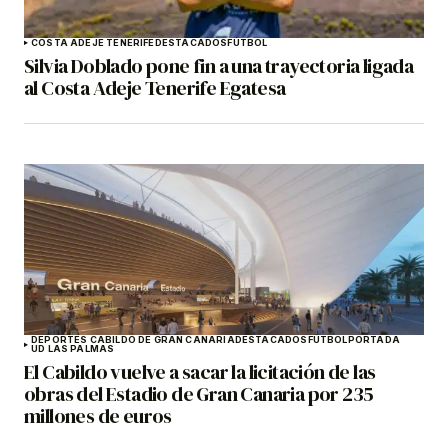
COSTA ADEJE TENERIFE
DESTACADOS
FÚTBOL
Silvia Doblado pone fin a una trayectoria ligada
al Costa Adeje Tenerife Egatesa
DEPORTES CABILDO DE GRAN CANARIA
DESTACADOS
FÚTBOL
PORTADA
UD LAS PALMAS
El Cabildo vuelve a sacar la licitación de las
obras del Estadio de Gran Canaria por 235
millones de euros