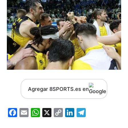
Agregar 8SPORTS.es en
Facebook
Email
WhatsApp
X
Copy
LinkedIn
Telegram
Link